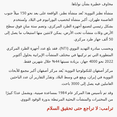
مخاوف خطيرة بشأن نواياها.
منشأة نطنز النووية: تُعد منشأة نطنز، الواقعة على بعد نحو 150 ميلاً جنوب
العاصمة طهران، أكبر منشأة لتخصيب اليورانيوم في البلاد. وتُستخدم
بشكل رئيسي لتصنيع أجهزة الطرد المركزي، وتضم ستة مبانٍ فوق سطح
الأرض وثلاث منشآت تحت الأرض، يمكن لاثنتين منها استيعاب ما يصل إلى
50 ألف جهاز طرد مركزي.
وبحسب مبادرة التهديد النووي (NTI)، فقد بلغ عدد أجهزة الطرد المركزي
المتطورة التي تم تركيبها في مختلف المنشآت الإيرانية بحلول أكتوبر
2022 نحو 4000 جهاز، بزيادة نسبتها 44% خلال شهرين فقط.
مركز أصفهان للتكنولوجيا النووية: يُعد مركز أصفهان أكبر مجمع للأبحاث
النووية في إيران، ويقع في وسط البلاد. وتقدّر التقارير أن عدد الباحثين
العاملين فيه يصل إلى 3000 باحث.
وقد تم تأسيس هذا المركز عام 1984 بمساعدة صينية، ويشمل عددًا كبيرًا
من المختبرات والمنشآت البحثية المرتبطة بدورة الوقود النووي.
ترامب: لا تراجع حتى تحقيق السلام