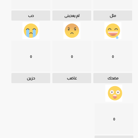
مثل
لم يعجبنى
حب
0
0
0
مضحك
غاضب
حزين
0