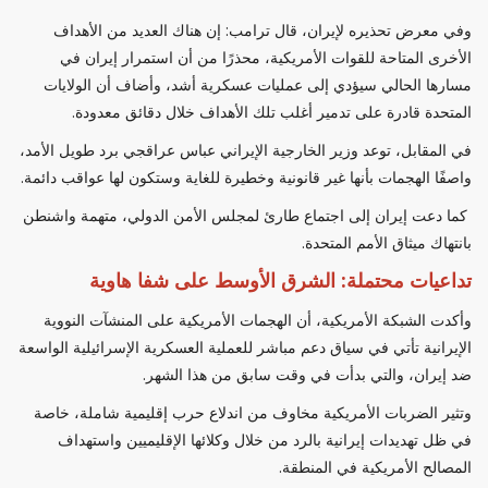
وفي معرض تحذيره لإيران، قال ترامب: إن هناك العديد من الأهداف
الأخرى المتاحة للقوات الأمريكية، محذرًا من أن استمرار إيران في
مسارها الحالي سيؤدي إلى عمليات عسكرية أشد، وأضاف أن الولايات
المتحدة قادرة على تدمير أغلب تلك الأهداف خلال دقائق معدودة.
في المقابل، توعد وزير الخارجية الإيراني عباس عراقجي برد طويل الأمد،
واصفًا الهجمات بأنها غير قانونية وخطيرة للغاية وستكون لها عواقب دائمة.
كما دعت إيران إلى اجتماع طارئ لمجلس الأمن الدولي، متهمة واشنطن
بانتهاك ميثاق الأمم المتحدة.
تداعيات محتملة: الشرق الأوسط على شفا هاوية
وأكدت الشبكة الأمريكية، أن الهجمات الأمريكية على المنشآت النووية
الإيرانية تأتي في سياق دعم مباشر للعملية العسكرية الإسرائيلية الواسعة
ضد إيران، والتي بدأت في وقت سابق من هذا الشهر.
وتثير الضربات الأمريكية مخاوف من اندلاع حرب إقليمية شاملة، خاصة
في ظل تهديدات إيرانية بالرد من خلال وكلائها الإقليميين واستهداف
المصالح الأمريكية في المنطقة.