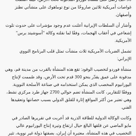
غواصات أمريكية ثلاثين صاروخًا من نوع توماهوك على منشأتي نطنز
وأصفهان.
وأشار أن السلطات الإيرانية أعلنت عدم وجود مؤشرات على حدوث تلوث
إشعاعي في أعقاب الهجمات، وفقًا لما نقلته وكالة "أسوشيتد برس"
الأمريكية.
تشمل الضربات الأمريكية ثلاث منشآت تمثل قلب البرنامج النووي
الإيراني:
منشأة فوردو لتخصيب الوقود: تقع هذه المنشأة بالقرب من مدينة قم، وهي
مدفونة على عمق يقدّر بنحو 300 قدم تحت الأرض، وقد صُممت لإنتاج
اليورانيوم المخصب الذي يمكن استخدامه في صناعة الأسلحة النووية.
ووفقًا للتقارير، كانت المنشأة تضم حوالي 2700 جهاز طرد مركزي نشط،
وهي تعتبر من أكثر المواقع إثارة للقلق الدولي بسبب حصانتها وتعقيدها
الفني.
وكانت الوكالة الدولية للطاقة الذرية قد أعربت في تقريرها الصادر في
مايو الماضي عن قلقها البالغ حيال ارتفاع وتيرة إنتاج اليورانيوم عالي
التخصيب في هذه المنشأة، معتبرة أن إيران، بصفتها دولة غير نووية، تثير