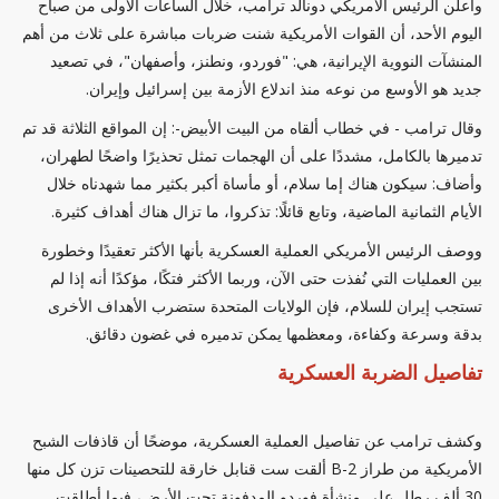
وأعلن الرئيس الأمريكي دونالد ترامب، خلال الساعات الأولى من صباح
اليوم الأحد، أن القوات الأمريكية شنت ضربات مباشرة على ثلاث من أهم
المنشآت النووية الإيرانية، هي: "فوردو، ونطنز، وأصفهان"، في تصعيد
جديد هو الأوسع من نوعه منذ اندلاع الأزمة بين إسرائيل وإيران.
وقال ترامب - في خطاب ألقاه من البيت الأبيض-: إن المواقع الثلاثة قد تم
تدميرها بالكامل، مشددًا على أن الهجمات تمثل تحذيرًا واضحًا لطهران،
وأضاف: سيكون هناك إما سلام، أو مأساة أكبر بكثير مما شهدناه خلال
الأيام الثمانية الماضية، وتابع قائلًا: تذكروا، ما تزال هناك أهداف كثيرة.
ووصف الرئيس الأمريكي العملية العسكرية بأنها الأكثر تعقيدًا وخطورة
بين العمليات التي نُفذت حتى الآن، وربما الأكثر فتكًا، مؤكدًا أنه إذا لم
تستجب إيران للسلام، فإن الولايات المتحدة ستضرب الأهداف الأخرى
بدقة وسرعة وكفاءة، ومعظمها يمكن تدميره في غضون دقائق.
تفاصيل الضربة العسكرية
وكشف ترامب عن تفاصيل العملية العسكرية، موضحًا أن قاذفات الشبح
الأمريكية من طراز B-2 ألقت ست قنابل خارقة للتحصينات تزن كل منها
30 ألف رطل على منشأة فوردو المدفونة تحت الأرض، فيما أطلقت