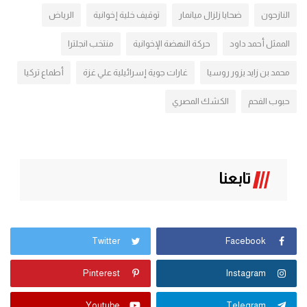
النازحون
ضحايا زلزال ميانمار
توقيف خلية إخوانية
الرياض
الممثل أحمد داود
حركة النهضة الإخوانية
منتخب انجلترا
محمد بن زايد يزور روسيا
غارات جوية إسرائيلية علي غزة
أطماع تركيا
حبوب الفحم
الكشك المصري
تابعنا
Twitter
Facebook
Pinterest
Instagram
Youtube
Telegram