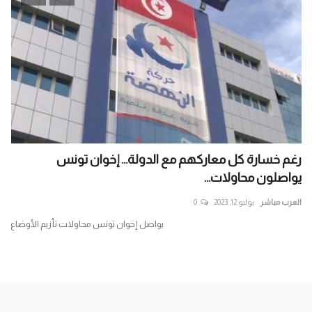
رغم خسارة كل معاركهم مع الدولة... إخوان تونس
اق
يواصلون محاولات...
بين
العرب مباشر
يوليو 12, 2023
0
الع
يواصل إخوان تونس محاولات تأزيم الأوضاع