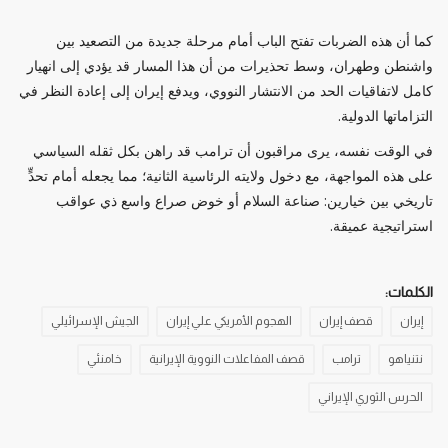
كما أن هذه الضربات تفتح الباب أمام مرحلة جديدة من التصعيد بين
واشنطن وطهران، وسط تحذيرات من أن هذا المسار قد يؤدي إلى انهيار
كامل لاتفاقيات الحد من الانتشار النووي، ويدفع إيران إلى إعادة النظر في
التزاماتها الدولية.
في الوقت نفسه، يرى مراقبون أن ترامب قد راهن بكل ثقله السياسي
على هذه المواجهة، مع دخول ولايته الرئاسية الثانية؛ مما يجعله أمام تحدٍّ
تاريخي بين خيارين: صناعة السلام أو خوض صراع واسع ذي عواقب
استراتيجية عميقة.
الكلمات:
إيران
قصف إيران
الهجوم الأمريكي علي إيران
الجيش الإسرائيلي
نتنياهو
ترامب
قصف المفاعلات النووية الإيرانية
خامنئي
الحرس الثوري الإيراني