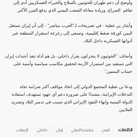
وأوضح أن دعم طهران للحوثيين بالسلاح والخبراء العسكريين أدى إلى
تفاقم الصراع، وزيادة معاناة الشعب اليمني الذي يدفع الثمن الأكبر.
وأشار بن عطية - في تصريحات لـ"العرب مباشر" - إلى أن إيران تستغل
اليمن كورقة ضغط إقليمية، وتسعى إلى زعزعة استقرار المنطقة عبر
أدواتها العسكرية داخل البلاد.
وأضاف: "الحوثيون لا يتحركون بقرار داخلي، بل هم أداة تنفذ أجندات إيران
التي تستفيد من استمرار الأزمة لتحقيق مكاسب سياسية وأمنية على
حساب اليمنيين".
ودعا بن عطية المجتمع الدولي إلى اتخاذ مواقف أكثر صرامة تجاه
التدخلات الإيرانية، مشددًا على ضرورة دعم أي جهود تستهدف استعادة
الدولة اليمنية وإنهاء النفوذ الإيراني الذي تسبب في تدمير البلاد وتشريد
الملايين.
الكلمات:
اليمن
ميليشيا الحوثي
إيران
خامنئي
الإرهاب