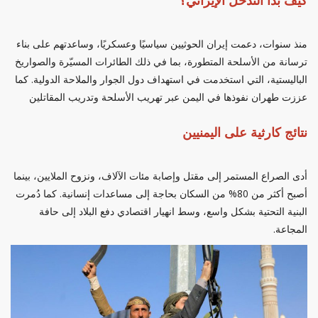
كيف بدأ التدخل الإيراني؟
منذ سنوات، دعمت إيران الحوثيين سياسيًا وعسكريًا، وساعدتهم على بناء
ترسانة من الأسلحة المتطورة، بما في ذلك الطائرات المسيّرة والصواريخ
الباليستية، التي استخدمت في استهداف دول الجوار والملاحة الدولية. كما
عززت طهران نفوذها في اليمن عبر تهريب الأسلحة وتدريب المقاتلين
نتائج كارثية على اليمنيين
أدى الصراع المستمر إلى مقتل وإصابة مئات الآلاف، ونزوح الملايين، بينما
أصبح أكثر من 80% من السكان بحاجة إلى مساعدات إنسانية. كما دُمرت
البنية التحتية بشكل واسع، وسط انهيار اقتصادي دفع البلاد إلى حافة
المجاعة.