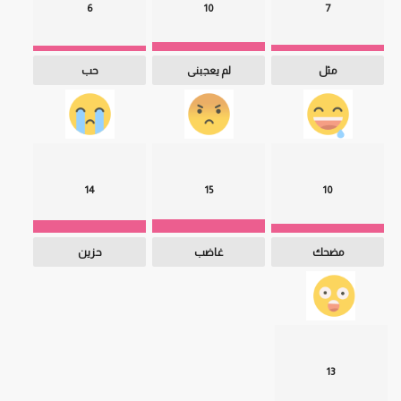
6
10
7
مثل
لم يعجبنى
حب
14
15
10
مضحك
غاضب
حزين
13