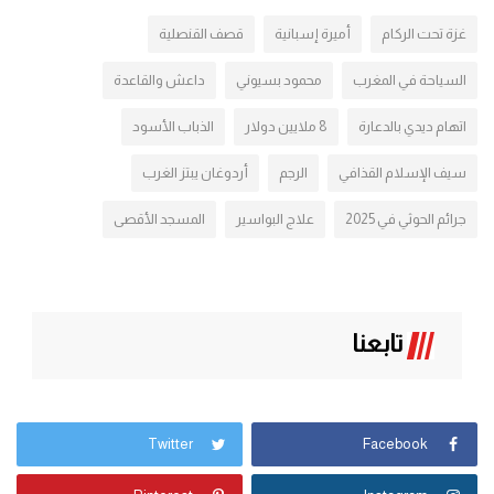
غزة تحت الركام
أميرة إسبانية
قصف القنصلية
السياحة في المغرب
محمود بسيوني
داعش والقاعدة
اتهام ديدي بالدعارة
8 ملايين دولار
الذباب الأسود
سيف الإسلام القذافي
الرجم
أردوغان يبتز الغرب
جرائم الحوثي في 2025
علاج البواسير
المسجد الأقصى
تابعنا
Twitter
Facebook