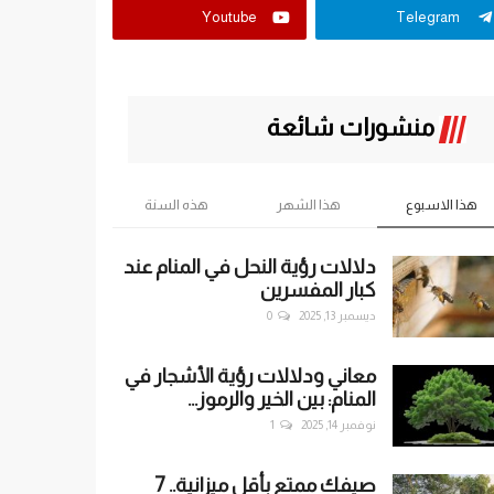
Youtube
Telegram
منشورات شائعة
هذا الاسبوع
هذا الشهر
هذه السنة
دلالات رؤية النحل في المنام عند
كبار المفسرين
ديسمبر 13, 2025
0
معاني ودلالات رؤية الأشجار في
المنام: بين الخير والرموز...
نوفمبر 14, 2025
1
صيفك ممتع بأقل ميزانية.. 7