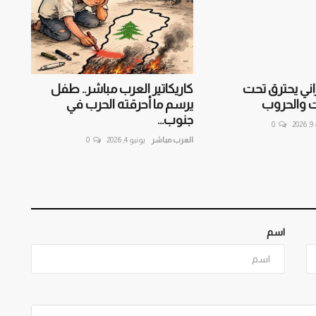
اني يحترق تحت
كاريكاتير العرب مباشر.. طفل
ت والحروب
يرسم ما أحرقته الحرب في
جنوب...
20
0
العرب مباشر
يونيو 4, 2026
0
اسم