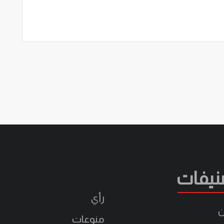
نيفات
رأي
ن
منوعات