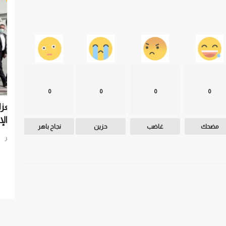
0
0
0
0
 أحمد
كسر للعزلة ودعم أجندة إرهابية.. دلالات زيارة
أسع
الرئيس الإيراني...
الع
مضحك
غاضب
حزين
نجاح باهر
العرب مباشر
فبراير 21, 2022
0
وصل الرئيس الإيراني إلي قطر