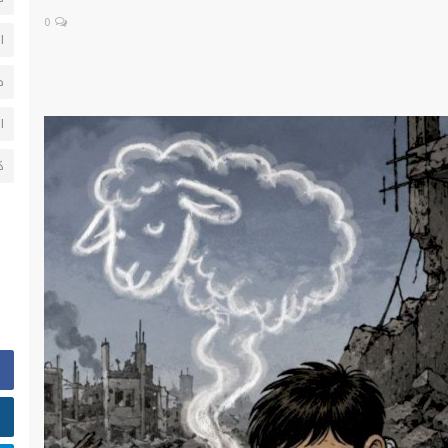
0
ا
ح
ا
ك