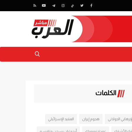
الكلمات
لإرهابي الجولاني
هجوم إيران
العقيد الإسرائيلي
قاء الأشقاء
عمدة نيويورك
أردوغان يسجن منافسه