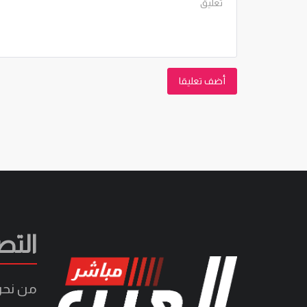
أضف تعليقا
التص
من نح