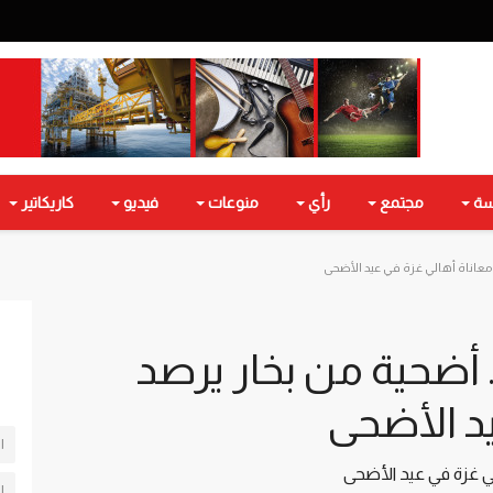
سة
مجتمع
رأي
منوعات
فيديو
كاريكاتير
 معاناة أهالي غزة في عيد الأضحى
. أضحية من بخار يرصد
يد الأضحى
ا
لي غزة في عيد الأضحى
ل