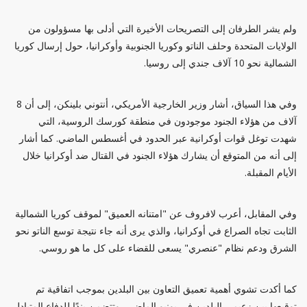
ولم يشر الطرفان إلى التصريحات الأخيرة التي أدلى بها مسؤولون من
الولايات المتحدة وحلف الناتو وكوريا الجنوبية وأوكرانيا، حول إرسال كوريا
الشمالية نحو 10 آلاف جندي إلى روسيا.
وفي هذا السياق، أشار وزير الخارجية الأمريكي، أنتوني بلينكن، إلى أن 8
آلاف من هؤلاء الجنود موجودون في منطقة كورسك الروسية، التي
شهدت توغل قوات أوكرانية عبر الحدود في أغسطس الماضي. كما أشار
إلى أنه من المتوقع أن يشارك هؤلاء الجنود في القتال ضد أوكرانيا خلال
الأيام المقبلة.
وفي المقابل، أعرب لافروف عن "امتنانه العميق" لموقف كوريا الشمالية
الثابت تجاه الصراع في أوكرانيا، والذي يرى أنه جاء نتيجة توسع الناتو نحو
الشرق ودعم نظام "عنصري" يسعى للقضاء على كل ما هو روسي.
كما أكدت تشوي أهمية تعميق التعاون بين البلدين بموجب اتفاقية تم
توقيعها بين زعيمي البلدين في يونيو الماضي، وتتضمن بندًا للدفاع المتبادل.