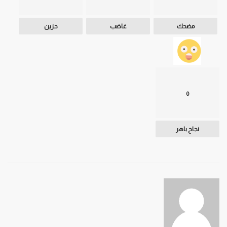
مضحك
غاضب
حزين
0
نجاح باهر