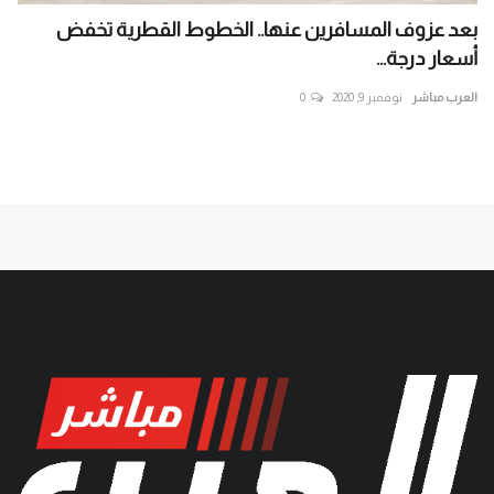
بعد عزوف المسافرين عنها.. الخطوط القطرية تخفض
حص
أسعار درجة...
الص
العرب مباشر
نوفمبر 9, 2020
0
الع