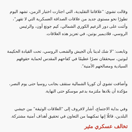
وقالت تشوي: "علاقاتنا التقليدية، التي اجتازت اختبار الزمن، تشهد اليوم
تطورًا نحو مستوى جديد من علاقات الصداقة العسكرية التي لا تقهر"،
وأثنت على دور الزعيم الكوري الشمالي، كيم جونغ أون، والرئيس
الروسي، فلاديمير بوتين، في تعزيز هذه العلاقات.
وتابعت: "لا شك لدينا بأن الجيش والشعب الروسي، تحت القيادة الحكيمة
لبوتين، سيحققان نصرًا عظيمًا في كفاحهم المقدس لحماية حقوقهم
السيادية ومصالحهم الأمنية".
وأضافت تشوي أن كوريا الشمالية ستقف بجانب روسيا حتى يوم النصر،
مؤكدة أن بلادها ملتزمة بدعم موسكو حتى النهاية.
وفي بداية الاجتماع، أشار لافروف إلى "العلاقات الوثيقة" بين جيشي
البلدين، قائلًا إنها تمكنهما من التعاون في تحقيق أهداف أمنية مشتركة.
تخالف عسكري مثير