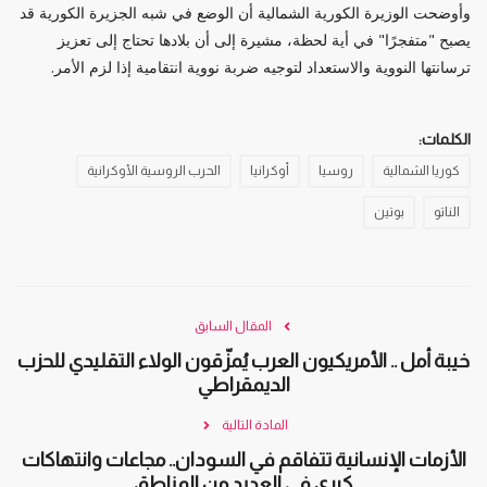
وأوضحت الوزيرة الكورية الشمالية أن الوضع في شبه الجزيرة الكورية قد
يصبح "متفجرًا" في أية لحظة، مشيرة إلى أن بلادها تحتاج إلى تعزيز
ترسانتها النووية والاستعداد لتوجيه ضربة نووية انتقامية إذا لزم الأمر.
الكلمات:
كوريا الشمالية
روسيا
أوكرانيا
الحرب الروسية الأوكرانية
الناتو
بوتين
المقال السابق
خيبة أمل .. الأمريكيون العرب يُمزّقون الولاء التقليدي للحزب
الديمقراطي
المادة التالية
الأزمات الإنسانية تتفاقم في السودان.. مجاعات وانتهاكات
كبرى في العديد من المناطق