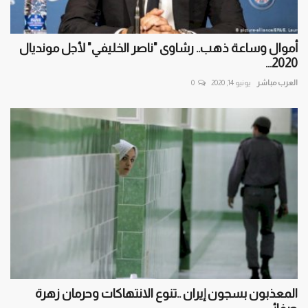
أموال وساعة ذهب.. رشاوى "ناصر الخليفي" لأجل مونديال
2020...
العرب مباشر
يونيو 14, 2020
0
المعذبون بسجون إيران ..تنوع الانتهاكات وحرمان زهرة