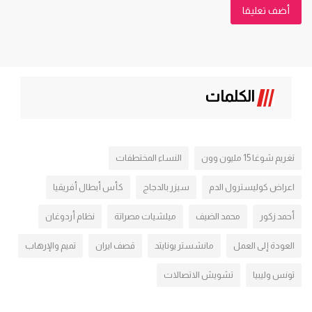
أضف تعليقا
الكلمات
تغريم شوغا 15 مليون وون
النساء المختطفات
اعراض كوليسترول الدم
سيزر بالدجاج
كأس أبطال أفريقيا
أحمد زكور
محمد الضيف
ميلشيات مصراتة
نظام أردوغان
العودة إلى العمل
مانشستر يونايتد
قصف ايران
تميم والإرهاب
تونس وليبيا
تشويش الاتصالات