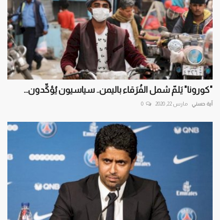
"كورونا" يَلمّ شمل الفُرَقاء باليمن.. سياسيون يُؤكِّدون...
آية حسني
مارس 22, 2020
0