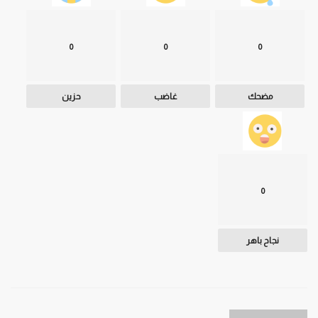
0
0
0
مضحك
غاضب
حزين
0
نجاح باهر