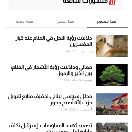
منشورات شائعة
هذا الاسبوع
هذا الشهر
هذه السنة
دلالات رؤية النحل في المنام عند كبار
المفسرين
ديسمبر 13, 2025
0
معاني ودلالات رؤية الأشجار في المنام:
بين الخير والرموز...
نوفمبر 14, 2025
1
محلل سياسي لبناني: تجفيف منابع تمويل
حزب الله أصبح محور...
أغسطس 7, 2026
0
تصعيد يُهدد المفاوضات.. إسرائيل تكثف
غاراتها على جنوب لبنان...