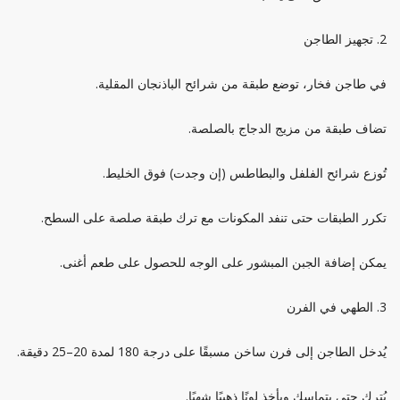
2. تجهيز الطاجن
في طاجن فخار، توضع طبقة من شرائح الباذنجان المقلية.
تضاف طبقة من مزيج الدجاج بالصلصة.
تُوزع شرائح الفلفل والبطاطس (إن وجدت) فوق الخليط.
تكرر الطبقات حتى تنفد المكونات مع ترك طبقة صلصة على السطح.
يمكن إضافة الجبن المبشور على الوجه للحصول على طعم أغنى.
3. الطهي في الفرن
يُدخل الطاجن إلى فرن ساخن مسبقًا على درجة 180 لمدة 20–25 دقيقة.
يُترك حتى يتماسك ويأخذ لونًا ذهبيًا شهيًا.