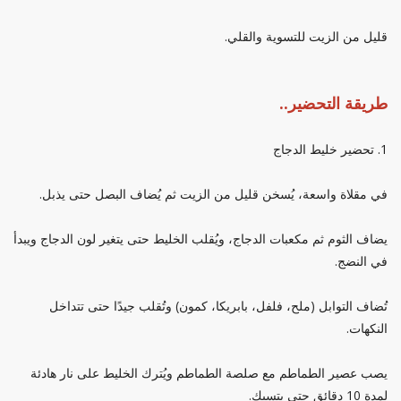
قليل من الزيت للتسوية والقلي.
طريقة التحضير..
1. تحضير خليط الدجاج
في مقلاة واسعة، يُسخن قليل من الزيت ثم يُضاف البصل حتى يذبل.
يضاف الثوم ثم مكعبات الدجاج، ويُقلب الخليط حتى يتغير لون الدجاج ويبدأ
في النضج.
تُضاف التوابل (ملح، فلفل، بابريكا، كمون) وتُقلب جيدًا حتى تتداخل
النكهات.
يصب عصير الطماطم مع صلصة الطماطم ويُترك الخليط على نار هادئة
لمدة 10 دقائق حتى يتسبك.