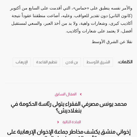
والأمر نفسه ينطبق على «حماس»، التي أقدمت على السابع من أكتوبر
(كانون الثاني) دون تقدير للعواقب. وعليه، أضاعت منطقتنا عقوداً نتيجة
أكاذيب كبرى، وشعارات واهية، ولا بد من أخذ العبر، والسعي لمستقبل
أفضل، لا يعتمد على شعارات وأكاذيب.
نقلا عن الشرق الأوسط
الكلمات:
الشرق الأوسط
بن لادن
تنظيم القاعدة
الإرهاب
المقال السابق
محمد يونس مصرفي الفقراء يتولى رئاسة الحكومة في
بنغلاديش؟
المادة التالية
إخواني منشق يكشف مخاطر جماعة الإخوان الإرهابية على