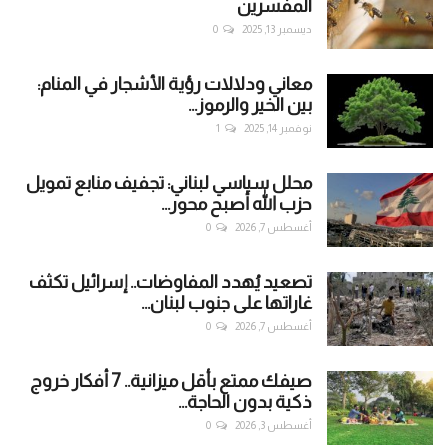
المفسرين
ديسمبر 13, 2025
0
معاني ودلالات رؤية الأشجار في المنام:
بين الخير والرموز...
نوفمبر 14, 2025
1
محلل سياسي لبناني: تجفيف منابع تمويل
حزب الله أصبح محور...
أغسطس 7, 2026
0
تصعيد يُهدد المفاوضات.. إسرائيل تكثف
غاراتها على جنوب لبنان...
أغسطس 7, 2026
0
صيفك ممتع بأقل ميزانية.. 7 أفكار خروج
ذكية بدون الحاجة...
أغسطس 3, 2026
0