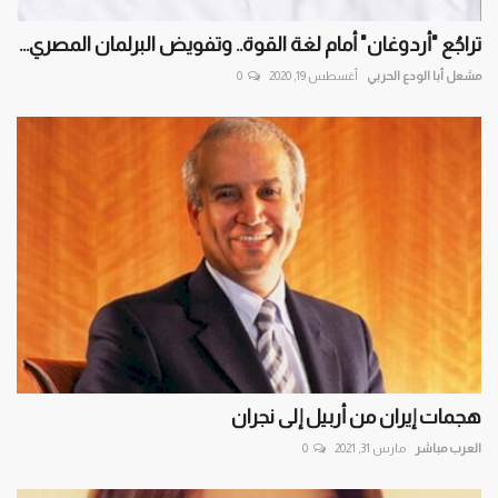
تراجُع "أردوغان" أمام لغة القوة.. وتفويض البرلمان المصري...
مشعل أبا الودع الحربي
أغسطس 19, 2020
0
هجمات إيران من أربيل إلى نجران
العرب مباشر
مارس 31, 2021
0