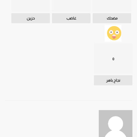
مضحك
غاضب
حزين
0
نجاح باهر