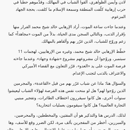
لادن وأيمن الظواهري، ألقوا الشباب في المهالك، وقدّموهم حطباً في
حرب إرهابية كلّفت المنطقة وسمعة الإسلام ما كلفت، بحجة الجهاد
المزعوم.
وعندما جاءت ساعة الموت، أراد الإرهابي خالد شيخ محمد الفرار منها
بإقرار الذنب، وبالتالي السجن مدى الحياة، بدلاً من الموت «مجاهداً» كما
زعم وروّج للشباب، الذين غرّر بهم وألقاهم بالمهالك.
خطّط الإرهابي خالد شيخ محمد، وغيره من الإرهابيين، لهجمات 11
سبتمبر، وروّجوا أن مشروعهم مشروع «شهادة وجهاد». وعندما جاءته
فرصة الموت على يد «العدو»، قرّر التعاون مع القضاء الأميركي
والاعتراف بالذنب لتجنب الإعدام.
والسؤال هنا؛ ماذا عن شباب غرّر بهم من قبل «القاعدة»، والمجرمين
الذين روّجوا لهم؟ هل لو منحت نفس هذه الفرصة لهؤلاء الشباب ليعيشوا
سنوات أخرى، هل كانوا سيقررون اختطاف الطائرات، وتفجير مبنيي
التجارة العالمية؟ هل كانوا سيقومون بعمليات انتحارية؟
لذلك، الدرس هنا والتذكير هو أن المفتين، والمخططين، والمحرضين،
والمبررين، أخطر من المفجرين بألف مرة، لكن الضرر وقع للأسف، وها
هم بعض المحرضين أصبحوا يزايدون علينا بالاعتدال، وها هو الإرهابي خالد