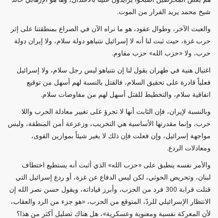
شيخ محمد يريد الفرار من الموت.
والعبث الآخر، وطوال عقود، هو ما نراه الآن في الصراع بمنطقتنا على إثر
حرب غزة، حيث ثبت لنا أنه لا إسرائيل نتنياهو دولة سلام، ولا إيران دولة
حرب، ولا «حزب الله» حزب مقاوم.
اغتيال هنية في طهران يقول لنا إن نتنياهو ليس رجل سلام، ولا إسرائيل
فعلياً قادرة على تحقيق السلام، فالقتل بالنسبة لهم أسهل من توقيع
اتفاقية سلام، والتخطيط للقتل أسهل لهم من مفاوضات سلام.
وبالنسبة لإيران، فإن الثابت أنها لا تجرؤ على تغيير معادلة الحرب واللا
حرب، وإنما مقدرتها الأساسية هي التخريب، وزعزعة أمن المنطقة، وليس
مواجهة إسرائيل، وإن فعلت فإن ذلك لا يغير شيئاً بموازين القوى،
ومعادلات الردع.
والأمر نفسه ينطبق على «حزب الله» الذي أثبت أنه يستطيع اختطاف
لبنان، وتحريض الحوثي، لكن ليس الدفاع عن غزة، أو ردع إسرائيل التي
قتلت قرابة 300 فرد من الحزب، وأبرز قياداته، ويقول حسن نصر الله إن
الانتظار الإسرائيلي للردّ، المتوقع من الحزب، «هو جزء من الرد والعقاب،
لأن المعركة نفسية ومعنوية وعسكرية»، هل هناك تضليل أكثر من هذا؟