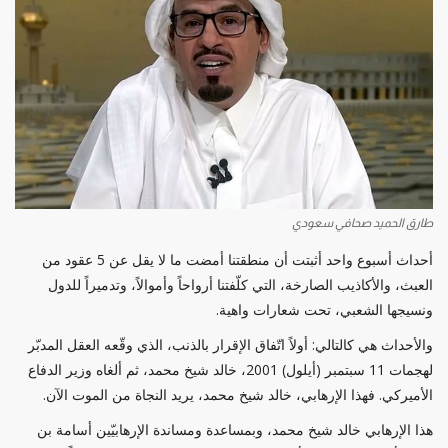
طارق الحميد صحافي سعودي
أحداث أسبوع واحد أثبتت أن منطقتنا أمضت ما لا يقل عن 5 عقود من
العبث، والأكاذيب الصارخة، التي كلّفتنا أرواحاً وأموالاً، وتدميراً للدول
ونسيجها الشعبي، تحت شعارات واهية.
والأحداث هي كالتالي: أولاً اتّفاق الإقرار بالذنب، الذي وقّعه العقل المدبّر
لهجمات 11 سبتمبر (أيلول) 2001، خالد شيخ محمد، ثم ألغاه وزير الدفاع
الأميركي. فهذا الإرهابي، خالد شيخ محمد، يريد النجاة من الموت الآن.
هذا الإرهابي خالد شيخ محمد، وبمساعدة ومساندة الإرهابيّين أسامة بن