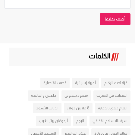
أضف تعليقا
الكلمات
غزة تحت الركام
أميرة إسبانية
قصف القنصلية
السياحة في المغرب
محمود بسيوني
داعش والقاعدة
اتهام ديدي بالدعارة
8 ملايين دولار
الذباب الأسود
سيف الإسلام القذافي
الرجم
أردوغان يبتز الغرب
جرائم الحوثي في 2025
علاج البواسير
المسجد الأقصى