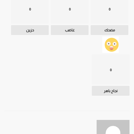
0
0
0
مضحك
غاضب
حزين
0
نجاح باهر