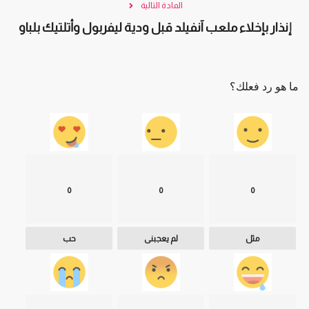
المادة التالية
إنذار بإخلاء ملعب آنفيلد قبل ودية ليفربول وأتلتيك بلباو
ما هو رد فعلك؟
0
0
0
مثل
لم يعجبنى
حب