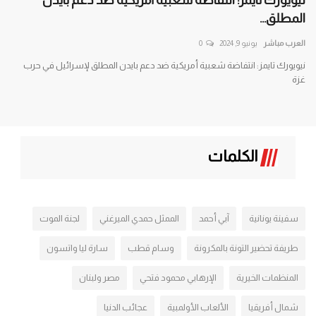
المطلق...
العرب مباشر
يونيو 9, 2024
0
نيويورك تايمز: انتفاضة شعبية أمريكية ضد دعم بايدن المطلق لإسرائيل في حرب
غزة
الكلمات
سفينة يونانية
آبي أحمد
الممثل حمدي الميرغني
لجنة الموت
طريفة تحضير التونة بالمكرونة
وسام قطب
سارة ليا واتسون
المنظمات الخيرية
الإرهابي محمود فتحي
مصر ولبنان
شمال أفريقيا
الألعاب الأولمبية
عجائب الدنيا