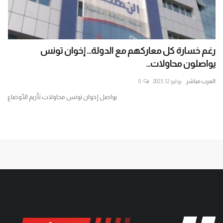
رغم خسارة كل معاركهم مع الدولة... إخوان تونس
اق
يواصلون محاولات...
بين
العرب مباشر
يوليو 12, 2023
0
الع
يواصل إخوان تونس محاولات تأزيم الأوضاع