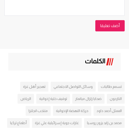
أضف تعليقا
الكلمات
تسمم طالبات
وسائل التواصل الاجتماعي
تهجير أهل غزة
النازحون
ضحايا زلزال ميانمار
توقيف خلية إخوانية
الرياض
الممثل أحمد داود
حركة النهضة الإخوانية
منتخب انجلترا
محمد بن زايد يزور روسيا
غارات جوية إسرائيلية علي غزة
أطماع تركيا