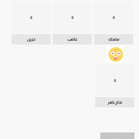
0
0
0
مضحك
غاضب
حزين
0
نجاح باهر