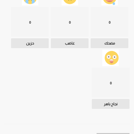
0
0
0
مضحك
غاضب
حزين
0
نجاح باهر