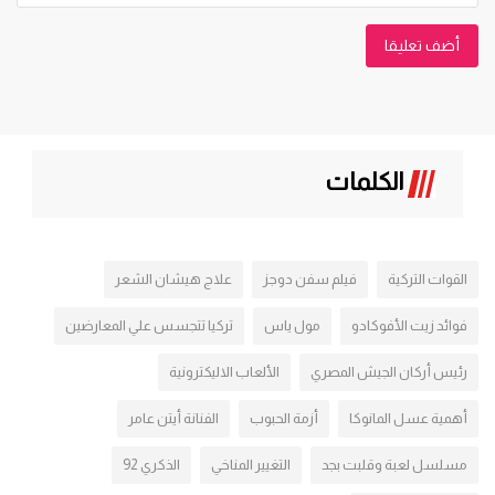
أضف تعليقا
الكلمات
القوات التركية
فيلم سفن دوجز
علاج هيشان الشعر
فوائد زيت الأفوكادو
مول ياس
تركيا تتجسس علي المعارضين
رئيس أركان الجيش المصري
الألعاب الاليكترونية
أهمية عسل المانوكا
أزمة الحبوب
الفنانة أيتن عامر
مسلسل لعبة وقلبت بجد
التغيير المناخي
الذكري 92