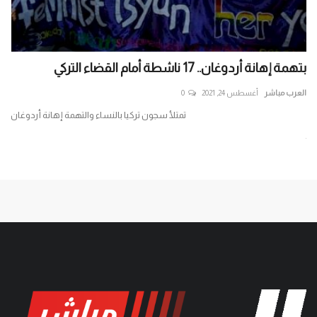
بتهمة إهانة أردوغان.. 17 ناشطة أمام القضاء التركي
متج
العرب مباشر
أغسطس 24, 2021
0
الع
تمتلأ سجون تركيا بالنساء والتهمة إهانة أردوغان
جر