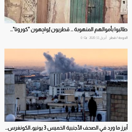
طالبوا بأموالهم المنهوبة ... قطريون يُواجِهون "كورونا"...
الدوحة / قطر
أبريل 12, 2020
0
أبرز ما ورد في الصحف الأجنبية الخميس 3 يونيو..الكونغرس...