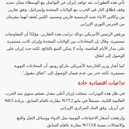
تأتي هذه التطورات بعد توقف إيران عن التواصل مع الوسطاء بشأن تمديد
وقف إطلاق النار في الحرب مع الولايات المتحدة وإسرائيل، وفق تقارير
من وكالتي الأنباء شبه الرسمية فارس وتسنيم، اللتين يُعتقد أنهما مقربتان
من الحرس الثوري الإيراني.
ورفض الرئيس الأمريكي دونالد ترامب هذه التقارير، مؤكدًا أن المفاوضات
مستمرة، وقال: إن المحادثات بين الولايات المتحدة وإيران كانت مستمرة
على مدار الأيام الماضية، وأنه لا يمكن التنبؤ بالنتائج، لكنه حث إيران على
الوصول إلى اتفاق.
كما أشار وزير الخارجية الأمريكي ماركو روبيو، أن المحادثات النووية
مستمرة، لكنه حذر من عدم ضمان الوصول إلى "اتفاق مقبول".
تداعيات اقتصادية حادة
في ظل هذه التوترات، سجلت إيران أعلى معدل تضخم سنوي منذ الحرب
العالمية الثانية، مسجلاً في مايو 77.2% مقارنة بالعام السابق، بزيادة 8.5%
عن أبريل، وفق البنك المركزي الإيراني.
وارتفعت أسعار الاحتياجات اليومية مثل الدواء ووسائل النقل والتبغ
والاتصالات بنسبة 113.8% مقارنة بالعام السابق.