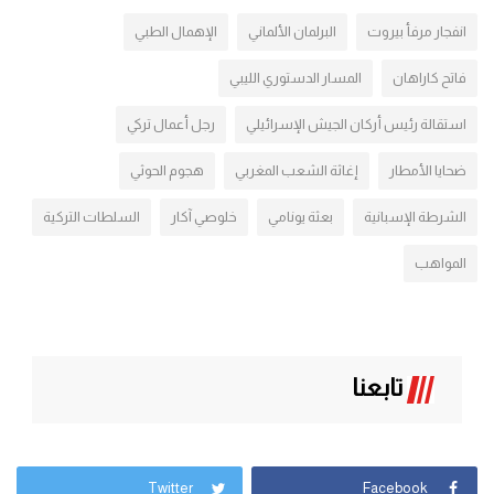
انفجار مرفأ بيروت
البرلمان الألماني
الإهمال الطبي
فاتح كاراهان
المسار الدستوري الليبي
استقالة رئيس أركان الجيش الإسرائيلي
رجل أعمال تركي
ضحايا الأمطار
إغاثة الشعب المغربي
هجوم الحوثي
الشرطة الإسبانية
بعثة يونامي
خلوصي آكار
السلطات التركية
المواهب
تابعنا
Twitter
Facebook