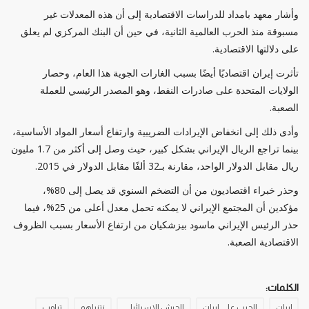
وأشار معهد بامداد للدراسات الاقتصادية إلى أن هذه المعدلات غير
مسبوقة منذ الحرب العالمية الثانية، في حين أن البنك المركزي لم يعلق
على دلالتها الاقتصادية.
تأثرت إيران اقتصاديًا أيضًا بسبب الغارات الجوية هذا العام، وحصار
الولايات المتحدة على صادرات النفط، وهو المصدر الرئيسي للعملة
الصعبة.
وأدى ذلك إلى انخفاض الإيرادات الضريبية وارتفاع أسعار المواد الأساسية،
بينما تراجع الريال الإيراني بشكل كبير، حيث وصل إلى أكثر من 1.7 مليون
ريال مقابل الدولار الواحد، مقارنة بـ32 ألفًا مقابل الدولار في 2015.
وحذر خبراء اقتصاديون من أن التضخم السنوي قد يصل إلى 80%،
مؤكدين أن المجتمع الإيراني لا يمكنه تحمل معدل أعلى من 25%، فيما
حذر الرئيس الإيراني ماسود بيزشكيان من ارتفاع الأسعار بسبب الظروف
الاقتصادية الصعبة.
الكلمات:
إيران
الحرب علي ايران
الجيش الإسرائيلي
نتنياهو
ترامب