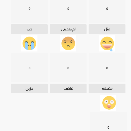
0
0
0
مثل
لم يعجبنى
حب
0
0
0
مضحك
غاضب
حزين
0