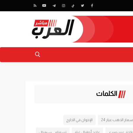
الكلمات
سعار الذهب عيار 24
الإخوان في الخارج
لاق عبير صبري
علاج أطفال غزة
تسونامي سيغنال