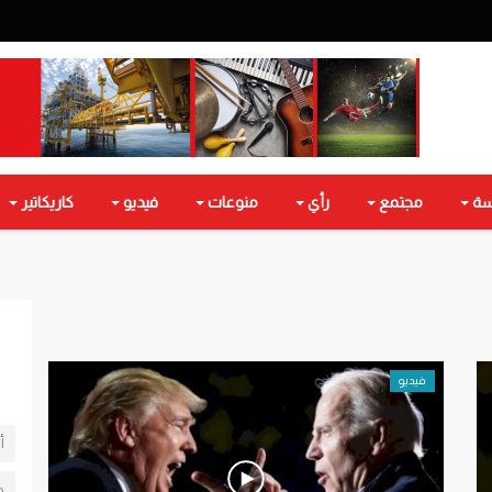
سة
مجتمع
رأي
منوعات
فيديو
كاريكاتير
فيديو
أ
ط