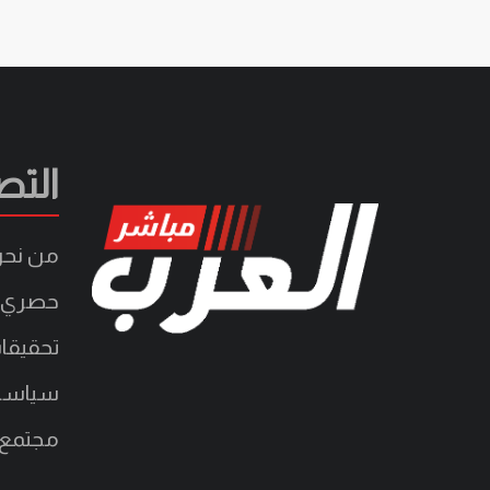
التص
من نح
حصري
تحقيقا
سياسة
مجتمع