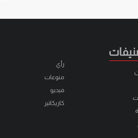
نيفات
رأي
ن
منوعات
فيديو
ت
كاريكاتير