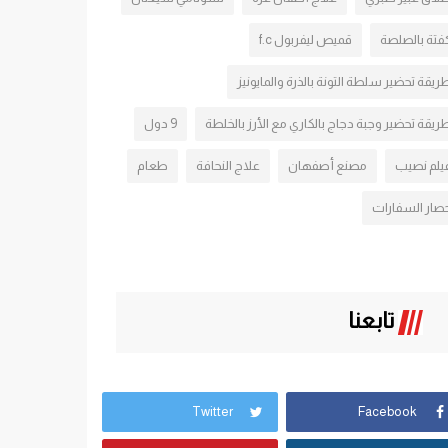
فتة بالصلصة
قميص ليفربول f.c
ريقة تحضير سلطة التونة بالذرة والمايونيز
ريقة تحضير وجبة دجاج بالكاري مع الأرز بالخلطة
9 دول
يلم نصيب
مصنع أصفهان
علاج النحافة
طعام
صار السفارات
تابعنا
Twitter
Facebook