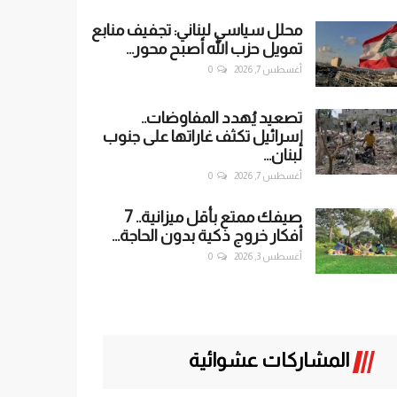
محلل سياسي لبناني: تجفيف منابع
تمويل حزب الله أصبح محور...
أغسطس 7, 2026
0
تصعيد يُهدد المفاوضات..
إسرائيل تكثف غاراتها على جنوب
لبنان...
أغسطس 7, 2026
0
صيفك ممتع بأقل ميزانية.. 7
أفكار خروج ذكية بدون الحاجة...
أغسطس 3, 2026
0
المشاركات عشوائية