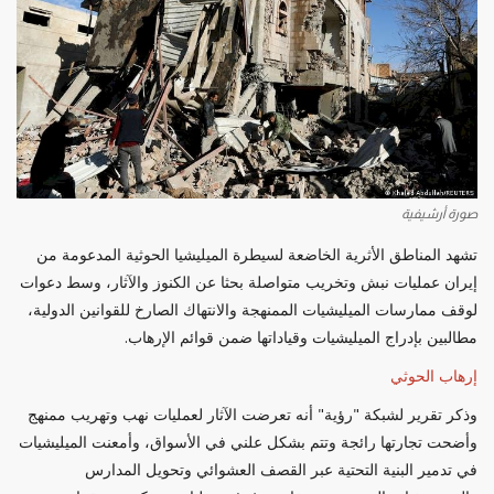
صورة أرشيفية
تشهد المناطق الأثرية الخاضعة لسيطرة الميليشيا الحوثية المدعومة من
إيران عمليات نبش وتخريب متواصلة بحثا عن الكنوز والآثار، وسط دعوات
لوقف ممارسات الميليشيات الممنهجة والانتهاك الصارخ للقوانين الدولية،
مطالبين بإدراج الميليشيات وقياداتها ضمن قوائم الإرهاب.
إرهاب الحوثي
وذكر تقرير لشبكة "رؤية" أنه تعرضت الآثار لعمليات نهب وتهريب ممنهج
وأضحت تجارتها رائجة وتتم بشكل علني في الأسواق، وأمعنت الميليشيات
في تدمير البنية التحتية عبر القصف العشوائي وتحويل المدارس