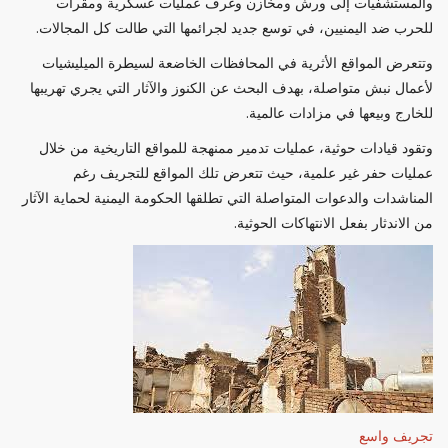
والمستشفيات إلى ورش ومخازن وغرف عمليات عسكرية ومقرات
للحرب ضد اليمنيين، في توسع جديد لجرائمها التي طالت كل المجالات.
وتتعرض المواقع الأثرية في المحافظات الخاضعة لسيطرة الميليشيات
لأعمال نبش متواصلة، بهدف البحث عن الكنوز والآثار التي يجري تهريبها
للخارج وبيعها في مزادات عالمية.
وتقود قيادات حوثية، عمليات تدمير ممنهجة للمواقع التاريخية من خلال
عمليات حفر غير علمية، حيث تتعرض تلك المواقع للتجريف رغم
المناشدات والدعوات المتواصلة التي تطلقها الحكومة اليمنية لحماية الآثار
من الاندثار بفعل الانتهاكات الحوثية.
تجريف واسع