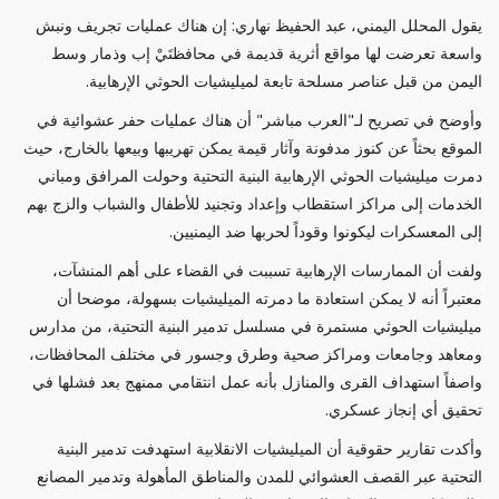
يقول المحلل اليمني، عبد الحفيظ نهاري: إن هناك عمليات تجريف ونبش
واسعة تعرضت لها مواقع أثرية قديمة في محافظتَيْ إب وذمار وسط
اليمن من قبل عناصر مسلحة تابعة لميليشيات الحوثي الإرهابية.
وأوضح في تصريح لـ"العرب مباشر" أن هناك عمليات حفر عشوائية في
الموقع بحثاً عن كنوز مدفونة وآثار قيمة يمكن تهريبها وبيعها بالخارج، حيث
دمرت ميليشيات الحوثي الإرهابية البنية التحتية وحولت المرافق ومباني
الخدمات إلى مراكز استقطاب وإعداد وتجنيد للأطفال والشباب والزج بهم
إلى المعسكرات ليكونوا وقوداً لحربها ضد اليمنيين.
ولفت أن الممارسات الإرهابية تسببت في القضاء على أهم المنشآت،
معتبراً أنه لا يمكن استعادة ما دمرته الميليشيات بسهولة، موضحا أن
ميليشيات الحوثي مستمرة في مسلسل تدمير البنية التحتية، من مدارس
ومعاهد وجامعات ومراكز صحية وطرق وجسور في مختلف المحافظات،
واصفاً استهداف القرى والمنازل بأنه عمل انتقامي ممنهج بعد فشلها في
تحقيق أي إنجاز عسكري.
وأكدت تقارير حقوقية أن الميليشيات الانقلابية استهدفت تدمير البنية
التحتية عبر القصف العشوائي للمدن والمناطق المأهولة وتدمير المصانع