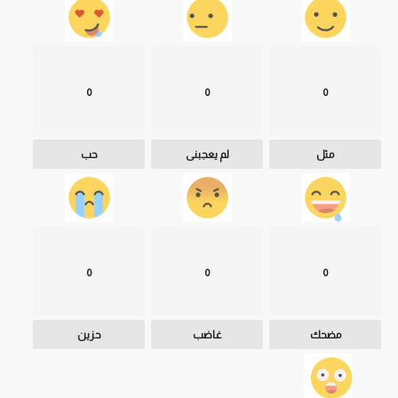
0
0
0
مثل
لم يعجبنى
حب
0
0
0
مضحك
غاضب
حزين