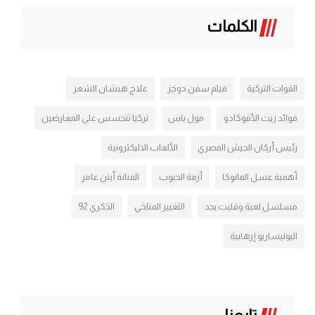
الكلمات
القوات التركية
فيلم سفن دوجز
علاج هيشان الشعر
فوائد زيت الأفوكادو
مول ياس
تركيا تتجسس علي المعارضين
رئيس أركان الجيش المصري
الألعاب الاليكترونية
أهمية عسل المانوكا
أزمة الحبوب
الفنانة أيتن عامر
مسلسل لعبة وقلبت بجد
التغيير المناخي
الذكري 92
البوليساريو إرهابية