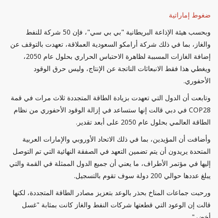
ضغوط إماراتية
وبحسب هيئة الإذاعة البريطانية "بي بي سي"، فإن 50 شركة للنفط
والغاز، بما في ذلك شركة أرامكو السعودية العملاقة، تعهدت بالتوقف عن
إضافة الغازات المسببة لظاهرة الاحتباس الحراري بحلول عام 2050،
ويغطي هذا فقط الانبعاثات الناتجة عن الإنتاج، وليس حرق الوقود
الأحفوري.
وتابعت أن الدول التي تعهدت بزيادة الطاقة المتجددة ثلاث مرات في قمة
COP28 في دبي قالت إنها ستساعد في إزالة الوقود الأحفوري من نظام
الطاقة العالمي بحلول عام 2050 على أبعد تقدير.
وأضافت أن المؤيدين، بما في ذلك الاتحاد الأوروبي والإمارات العربية
المتحدة يريدون أن يتم تضمين التعهد في الصفقة النهائية التي تم التوصل
إليها في مؤتمر الأطراف، ما يعني أن جميع الدول الممثلة في القمة والتي
يبلغ عددها حوالي 200 دولة سوف تقوم بالتسجيل.
ورحبت جماعات المناخ بحذر بالوعد بتعزيز مصادر الطاقة المتجددة، لكنها
قالت إن الوعود التي قطعتها شركات النفط والغاز كانت بمثابة "غسل
أخضر".