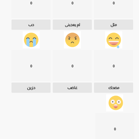
0
0
0
مثل
لم يعجبنى
حب
0
0
0
مضحك
غاضب
حزين
0