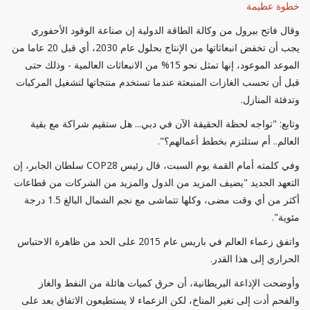
خطوة عظيمة
وقال فاتح بيرول من وكالة الطاقة الدولية إن صناعة الوقود الأحفوري
يجب أن تخفض انبعاثاتها من الإنتاج بحلول عام 2030، أي قبل 20 عاما من
الموعد الموعود، إنها تمثل نحو 15% من الانبعاثات العالمية - وذلك حتى
قبل أن تحسب الغازات المنبعثة عندما تستخدم منتجاتها لتشغيل المركبات
وتدفئة المنازل.
وتابع: "تواجه لحظة الحقيقة الآن في دبي... هل ستقيم شراكة مع بقية
العالم.. أم ستلتزم بخطط أعمالهم؟".
وفي كلمته أمام القمة يوم السبت، قال رئيس COP28 سلطان الجابر، إن
التعهد الجديد "يضيف المزيد من الدول والمزيد من الشركات من قطاعات
أكثر من أي وقت مضى، وكلها تتماشى مع نجم الشمال البالغ 1.5 درجة
مئوية".
واتفق زعماء العالم في باريس عام 2015 على الحد من ظاهرة الاحتباس
الحراري إلى هذا القدر.
وأوضحت الإذاعة البريطانية، أن حرق كميات هائلة من النفط والغاز
والفحم أدت إلى تغير المناخ، لكن الزعماء لا يستطيعون الاتفاق بعد على