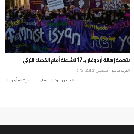
بتهمة إهانة أردوغان.. 17 ناشطة أمام القضاء التركي
متج
العرب مباشر
أغسطس 24, 2021
0
الع
تمتلأ سجون تركيا بالنساء والتهمة إهانة أردوغان
جر