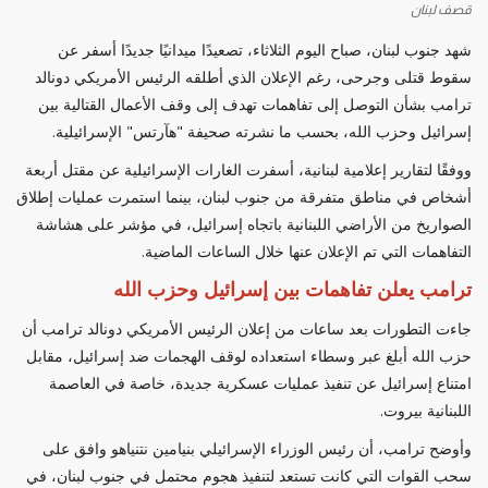
قصف لبنان
شهد جنوب لبنان، صباح اليوم الثلاثاء، تصعيدًا ميدانيًا جديدًا أسفر عن
سقوط قتلى وجرحى، رغم الإعلان الذي أطلقه الرئيس الأمريكي دونالد
ترامب بشأن التوصل إلى تفاهمات تهدف إلى وقف الأعمال القتالية بين
إسرائيل وحزب الله، بحسب ما نشرته صحيفة "هآرتس" الإسرائيلية.
ووفقًا لتقارير إعلامية لبنانية، أسفرت الغارات الإسرائيلية عن مقتل أربعة
أشخاص في مناطق متفرقة من جنوب لبنان، بينما استمرت عمليات إطلاق
الصواريخ من الأراضي اللبنانية باتجاه إسرائيل، في مؤشر على هشاشة
التفاهمات التي تم الإعلان عنها خلال الساعات الماضية.
ترامب يعلن تفاهمات بين إسرائيل وحزب الله
جاءت التطورات بعد ساعات من إعلان الرئيس الأمريكي دونالد ترامب أن
حزب الله أبلغ عبر وسطاء استعداده لوقف الهجمات ضد إسرائيل، مقابل
امتناع إسرائيل عن تنفيذ عمليات عسكرية جديدة، خاصة في العاصمة
اللبنانية بيروت.
وأوضح ترامب، أن رئيس الوزراء الإسرائيلي بنيامين نتنياهو وافق على
سحب القوات التي كانت تستعد لتنفيذ هجوم محتمل في جنوب لبنان، في