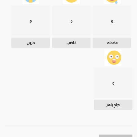
0
0
0
مضحك
غاضب
حزين
0
نجاح باهر