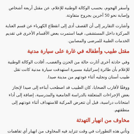
وأسفر الهجوم، بحسب الوكالة الوطنية للإعلام، عن مقتل أربعة أشخاص
وإصابة نحو 50 آخرين بجروح متفاوتة.
وأشارت التقارير إلى أن القصف أدى إلى انقطاع الكهرباء عن قسم العناية
المركزة داخل المستشفى، فيما استمرت بعض الأقسام الأخرى في تقديم
الخدمات الطبية للمرضى والمصابين.
مقتل طبيب وأطفاله في غارة على سيارة مدنية
وفي حادثة أخرى أثارت حالة من الحزن والغضب، أفادت الوكالة الوطنية
للإعلام بأن طائرة إسرائيلية مسيرة استهدفت سيارة مدنية كانت تقل
طبيب أسنان ونجليه أثناء عودتهم من مدينة صيدا.
ووفقًا لأقارب الضحايا، كان الطبيب قد اصطحب أبناءه إلى صيدا لإنجاز
بعض الإجراءات المتعلقة بالدراسة الجامعية والمدرسية، إضافة إلى أداء
امتحانات دراسية، قبل أن تتعرض المركبة للاستهداف أثناء عودتهم إلى
منطقتهم.
مخاوف من انهيار التهدئة
وتأتي هذه التطورات في وقت تتزايد فيه المخاوف من انهيار أي تفاهمات