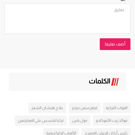
أضف تعليقا
الكلمات
القوات التركية
فيلم سفن دوجز
علاج هيشان الشعر
فوائد زيت الأفوكادو
مول ياس
تركيا تتجسس علي المعارضين
رئيس أركان الجيش المصري
الألعاب الاليكترونية