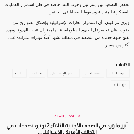
لخفض التصعيد بين إسرائيل وحزب الله، خاصة في ظل استمرار العمليات
العسكرية المتبادلة وسقوط الضحايا في الجانبين.
ويرى مراقبون، أن استمرار الغارات الإسرائيلية وإطلاق الصواريخ من
جنوب لبنان قد يعرقل الجهود الدبلوماسية الرامية إلى تثبيت الهدوء، ويهدد
بفتح جبهة جديدة من التصعيد في منطقة تشهد أصلًا توترات متزايدة على
أكثر من مسار.
الكلمات:
جنوب لبنان
قصف لبنان
الجيش الإسرائيلي
نتنياهو
ترامب
حزب الله
المقال السابق
أبرز ما ورد في الصحف الأجنبية الثلاثاء 2 يونيو..تصدعات في
التحالف الأمريكي الإسرائيلي...