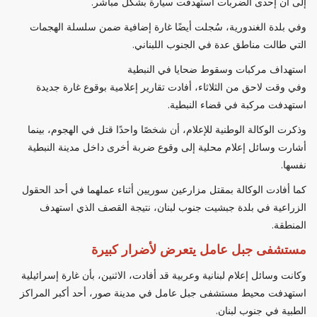
إلى أن إحدى الضربات استهدفت سيارة بشكل مباشر.
وفي بلدة الغندورية، سُجلت أيضًا غارة إضافية ضمن سلسلة الهجمات
التي طالت مناطق عدة في الجنوب اللبناني.
استهداف مركبات وسقوط ضحايا في النبطية
وفي وقت لاحق من الثلاثاء، أفادت تقارير إعلامية بوقوع غارة جديدة
استهدفت مركبة في قضاء النبطية.
وذكرت الوكالة الوطنية للإعلام، أن شخصًا واحدًا قتل في الهجوم، بينما
أشارت وسائل إعلام محلية إلى وقوع ضربة أخرى داخل مدينة النبطية
نفسها.
كما أفادت الوكالة بمقتل مزارعين سوريين أثناء عملهما في أحد الحقول
الزراعية في بلدة جبشيت جنوب لبنان، نتيجة القصف الذي استهدف
المنطقة.
مستشفى جبل عامل يتعرض لأضرار كبيرة
وكانت وسائل إعلام لبنانية وعربية قد أفادت، الاثنين، بأن غارة إسرائيلية
استهدفت محيط مستشفى جبل عامل في مدينة صور، أحد أكبر المراكز
الطبية في جنوب لبنان.