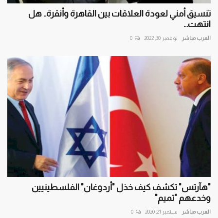
تنسيق أمني لعودة العلاقات بين القاهرة وأنقرة.. هل
انتهت...
العرب مباشر
نوفمبر 30, 2022
0
"هآرتس" تكشف كيف خذل "أردوغان" الفلسطينيين
وخدعهم "تميم"
العرب مباشر
سبتمبر 21, 2020
0