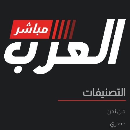
التصنيفات
من نحن
حصري