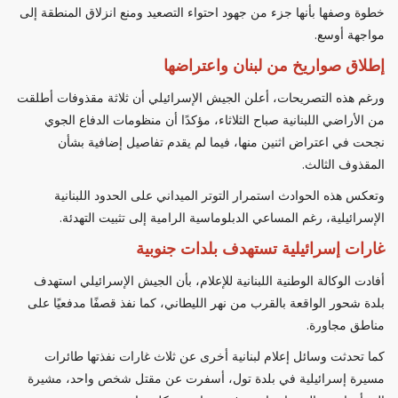
خطوة وصفها بأنها جزء من جهود احتواء التصعيد ومنع انزلاق المنطقة إلى
مواجهة أوسع.
إطلاق صواريخ من لبنان واعتراضها
ورغم هذه التصريحات، أعلن الجيش الإسرائيلي أن ثلاثة مقذوفات أطلقت
من الأراضي اللبنانية صباح الثلاثاء، مؤكدًا أن منظومات الدفاع الجوي
نجحت في اعتراض اثنين منها، فيما لم يقدم تفاصيل إضافية بشأن
المقذوف الثالث.
وتعكس هذه الحوادث استمرار التوتر الميداني على الحدود اللبنانية
الإسرائيلية، رغم المساعي الدبلوماسية الرامية إلى تثبيت التهدئة.
غارات إسرائيلية تستهدف بلدات جنوبية
أفادت الوكالة الوطنية اللبنانية للإعلام، بأن الجيش الإسرائيلي استهدف
بلدة شحور الواقعة بالقرب من نهر الليطاني، كما نفذ قصفًا مدفعيًا على
مناطق مجاورة.
كما تحدثت وسائل إعلام لبنانية أخرى عن ثلاث غارات نفذتها طائرات
مسيرة إسرائيلية في بلدة تول، أسفرت عن مقتل شخص واحد، مشيرة