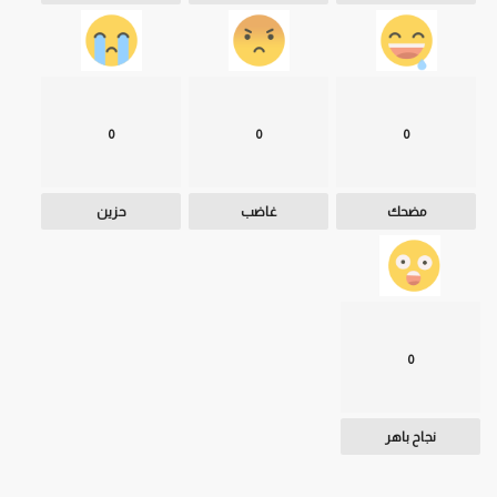
0
0
0
مضحك
غاضب
حزين
0
نجاح باهر