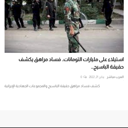
استيلاء على مليارات التومانات.. فساد مراهق يكشف
حكي
حقيقة الباسيج...
الذ
العرب مباشر
يناير 21, 2022
0
الع
ير
كشف فساد مراهق حقيقة الباسيج والمجموعات الجهادية الإيرانية
حكي
باغت