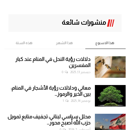
منشورات شائعة
هذا الاسبوع
هذا الشهر
هذه السنة
دلالات رؤية النحل في المنام عند كبار
المفسرين
ديسمبر 13, 2025
0
معاني ودلالات رؤية الأشجار في المنام:
بين الخير والرموز...
نوفمبر 14, 2025
1
محلل سياسي لبناني: تجفيف منابع تمويل
حزب الله أصبح محور...
أغسطس 7, 2026
0