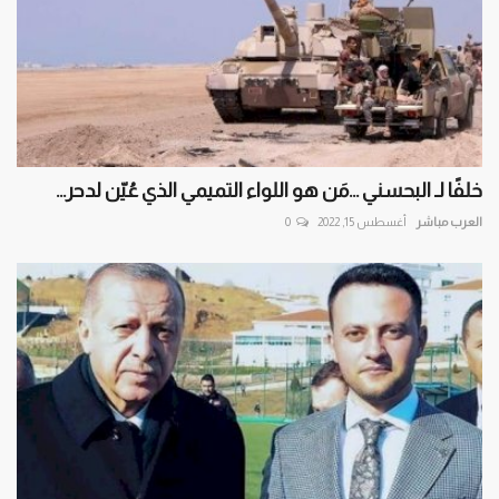
خلفًا لـ البحسني ...مَن هو اللواء التميمي الذي عُيّن لدحر...
العرب مباشر
أغسطس 15, 2022
0