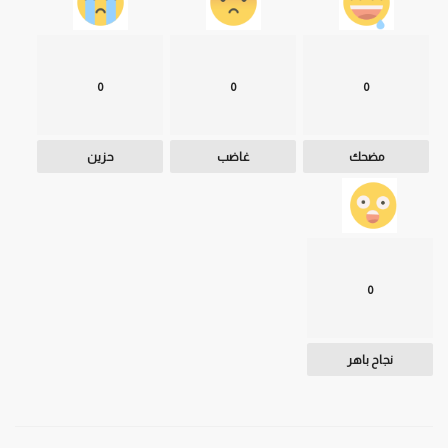
0
0
0
مضحك
غاضب
حزين
0
نجاح باهر