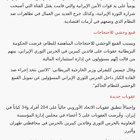
يومياً على يد قوات الأمن الإيرانية والتي قامت بقتل الفتاة التي أصبحت
شرارة الثورة الإيرانية، وكذلك خرج العديد من العمال في تظاهرات ضد
النظام الذي وضعهم في أزمات اقتصادية.
قمع وحشي للاحتجاجات
وبسبب القمع الوحشي للاحتجاجات المناهضة للنظام، فرضت الحكومة
البريطانية عقوبات على قائدين كبيرين في الحرس الثوري الإيراني، بينهم
من قالت إنّهم مسؤولون عن إدارة استثماراته المالية.
وقال جيمس كليفرلي وزير الخارجية البريطاني: "الاثنين نتخذ إجراء ضد
القادة الكبار داخل الحرس الثوري الإيراني المسؤولين عن تمويل القمع
الوحشي للنظام الحاكم".
عقوبات جديدة
وإجمالاً تنطبق عقوبات الاتحاد الأوروبي حالياً على 204 أفراد و34 كياناً في
إيران، وفُرضت العقوبات على 5 أعضاء في مجلس إدارة المؤسسة
التعاونية بالحرس الثوري وقائدين كبيرين بالحرس في محافظتي طهران
وألبرز.