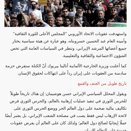
واستهدفت عقوبات الاتحاد الأوروبي "المجلس الأعلى للثورة الثقافية"
وأمينه العام عبد الحسين خسروبناه، وهو عبارة عن هيئة سياسية يختار
جميع أعضائها المرشد الإيراني، وتنظر في السياسات العامة التي تخص
الشؤون الاجتماعية والثقافية والتعليمية.
كما أعلنت وزيرة الخارجية الألمانية أنالينا بيربوك أنّ الكتلة ستفرض حزمة
سادسة من العقوبات على إيران رداً على انتهاكات لحقوق الإنسان.
تاريخ طويل من العنف والقمع
ويقول المحلل السياسي الإيراني حسن هوشيمان: إن هناك تاريخاً طويلاً
للحرس الثوري في تنفيذ عمليات إرهابية بالعالم، والحرس الثوري فرض
تكاليف مالية ضخمة على دول العالم الحر ووضع الحرس الثوري على
لائحة الإرهاب ليس فقط يصب في مصلحة الشعب الإيراني، بل يعتبر أيضًا
عملًا إيجابيًا لصالح دول العالم؛ ولذلك كان على العالم أن يفرض عقوبات
جديدة على النظام الإيراني.