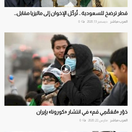
قطر ترضخ للسعودية .. تُرحِّل الإخوان إلى ماليزيا مقابل...
العرب مباشر
ديسمبر 13, 2020
0
دَوْر «مُعَمَّمِي قم» في انتشار «كورونا» بإيران
العرب مباشر
مارس 22, 2020
0