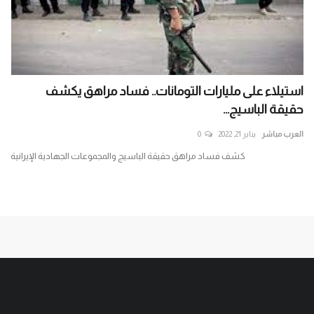
استيلاء على مليارات التومانات.. فساد مراهق يكشف
حكي
حقيقة الباسيج...
الذ
العرب مباشر
يناير 21, 2022
0
الع
ير
كشف فساد مراهق حقيقة الباسيج والمجموعات الجهادية الإيرانية
حكي
باغت