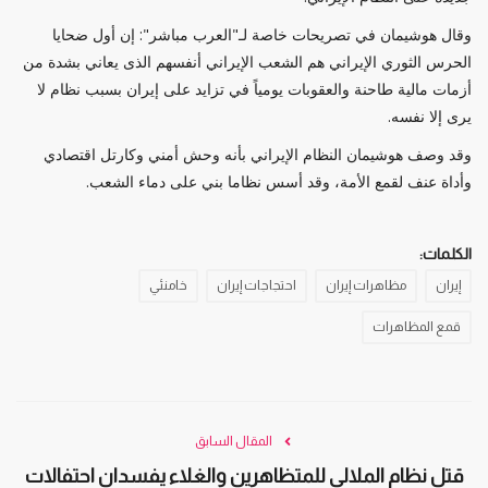
وقال هوشيمان في تصريحات خاصة لـ"العرب مباشر": إن أول ضحايا
الحرس الثوري الإيراني هم الشعب الإيراني أنفسهم الذى يعاني بشدة من
أزمات مالية طاحنة والعقوبات يومياً في تزايد على إيران بسبب نظام لا
يرى إلا نفسه.
وقد وصف هوشيمان النظام الإيراني بأنه وحش أمني وكارتل اقتصادي
وأداة عنف لقمع الأمة، وقد أسس نظاما بني على دماء الشعب.
الكلمات:
إيران
مظاهرات إيران
احتجاجات إيران
خامنئي
قمع المظاهرات
المقال السابق
قتل نظام الملالي للمتظاهرين والغلاء يفسدان احتفالات