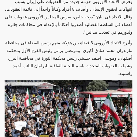
وفرض الاتحاد الأوروبي حزمة جديدة من العقوبات على إيران بسبب
انتهاكات لحقوق الإنسان، وأضاف 8 أفراد وكياناً واحداً إلى قائمة العقوبات،
وقال الاتحاد في بيان: "بوجه خاص، يفرض المجلس الأوروبي عقوبات على
أعضاء في السلطة القضائية أصدروا أحكاماً بالإعدام في محاكمات جائرة
ولدورهم في تعذيب مدانين".
وأدرج الاتحاد الأوروبي 3 قضاة بين هؤلاء، منهم رئيس القضاء في محافظة
مازندران محمد صادق أكبري، ومرتضى براتي رئيس الفرع الأول بمحكمة
أصفهان، وموسى آصف حسيني رئيس محكمة الثورة في محافظة البرز،
وشملت العقوبات المتحدث باسم اللجنة الثقافية للبرلمان النائب أحمد
راستينه.