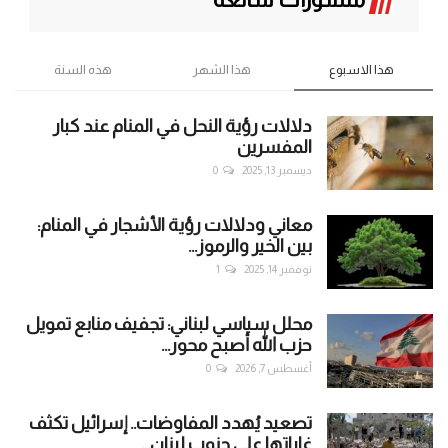
هذا الاسبوع
هذا الشهر
هذه السنة
دلالات رؤية النحل في المنام عند كبار
المفسرين
ديسمبر 13, 2025
0
معاني ودلالات رؤية الأشجار في المنام:
بين الخير والرموز...
نوفمبر 14, 2025
1
محلل سياسي لبناني: تجفيف منابع تمويل
حزب الله أصبح محور...
أغسطس 7, 2026
0
تصعيد يُهدد المفاوضات.. إسرائيل تكثف
غاراتها على جنوب لبنان...