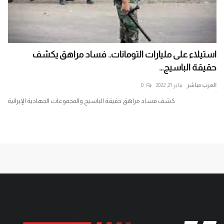
استيلاء على مليارات التومانات.. فساد مراهق يكشف
حكي
حقيقة الباسيج...
الذ
العرب مباشر
يناير 21, 2022
0
الع
ير
كشف فساد مراهق حقيقة الباسيج والمجموعات الجهادية الإيرانية
حكي
باغت