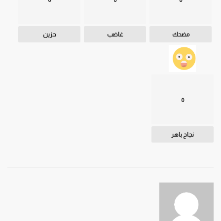
مضحك
غاضب
حزين
0
نجاح باهر