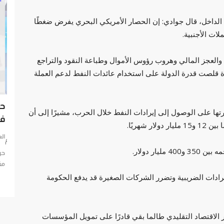
 الداخل، قال جوادي: إن الحصار الأمريكي البحري يفرض ضغطًا
لات الأجنبية.
د والعجز المالي وهروب رؤوس الأموال وطباعة النقود والتراجع
 قلصت قدرة الدولة على استخدام عائدات النفط لدعم العملة
اياته:
استشراف المستقبل .. دبي تحتضن حكومات العالم
حر
تها على الوصول إلى إيرادات النفط خلال الحرب، مشيرًا إلى أن
في
العرب مباشر
فبراير 13, 2023
0
الع
تحتضن دبي حكومات العالم
ار دولار.
 المقاهي
حرب
مفا
رادات الضريبية وتضرر الشركات الصغيرة قد يدفع الحكومة
ر الاقتصاد التقليدي طالما بقي قادرًا على تمويل المؤسسات