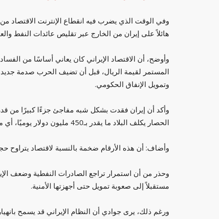
وفي الوقت الذي يضرب فيه انقطاع الإنترنت الاقتصاد من
هائلاً على إيران من الخارج عبر تقليص عائدات النفط والعم
وأوضح، أن الاقتصاد الإيراني كان يعاني أساسًا من الفسا
المستمر لقيمة الريال، قبل أن تضيف الحرب صدمة جديدة
وتمويل الإنفاق الحكومي.
أسعار الذهب اليوم الأربعاء 10 سبتمبر في الدول
كاظم الساهر يكشف تفاصيل صادمة عن بد
وأكد أن إيران فقدت بشكل شبه مفاجئ جزءًا كبيرًا من قدر
نمت في المقاهي...
الحصار يكلف البلاد ما يقدر بـ450 مليون دولار يوميًا، أي ما بين 12 و15 مليار دولار شهريًا.
العرب مباشر
يونيو 10, 2026
0
وأضاف: أن هذه الأرقام ضخمة بالنسبة لاقتصاد يتراوح حجمه بين 350 و400 ملي
 العربية
كاظم الساهر يكشف تفاصيل صادمة عن بداياته: نمت في
وعملت مقابل 5 دنانير
وحذر من أن استمرار تراجع الصادرات النفطية وضعف الإي
مستقبلاً إلى صعوبة تمويل حتى أجهزتها الأمنية.
ورغم ذلك، يرى جوادي أن النظام الإيراني قد يسمح بانهيا