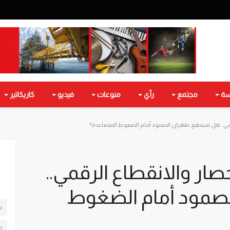
سة
مجتمع
رأي
منوعات
فيديو
كاريكاتير
لرقمي.. هل تستطيع طهران الصمود أمام الضغوط المتصاعدة؟
حصار والانقطاع الرقمي..
صمود أمام الضغوط
س
ل