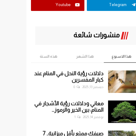
Youtube
Telegram
منشورات شائعة
هذا الاسبوع
هذا الشهر
هذه السنة
دلالات رؤية النحل في المنام عند
كبار المفسرين
ديسمبر 13, 2025
0
معاني ودلالات رؤية الأشجار في
المنام: بين الخير والرموز...
نوفمبر 14, 2025
1
صيفك ممتع بأقل ميزانية.. 7