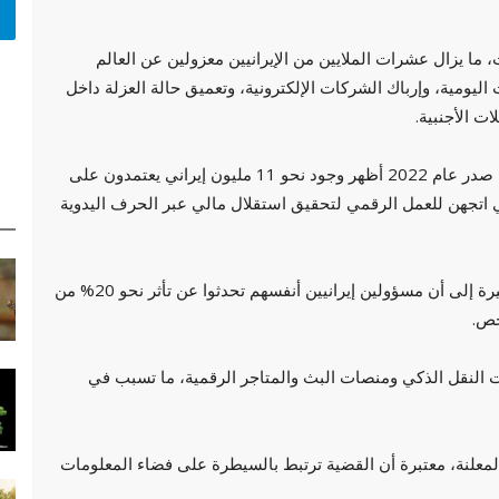
لإنترنت، ما يزال عشرات الملايين من الإيرانيين معزولين عن العالم
ليومية، وإرباك الشركات الإلكترونية، وتعميق حالة العزلة داخل
ت الأجنبية.
وقالت الباحثة في معهد واشنطن هولي داغرس: إن تقريرًا صدر عام 2022 أظهر وجود نحو 11 مليون إيراني يعتمدون على
اتي اتجهن للعمل الرقمي لتحقيق استقلال مالي عبر الحرف اليدوية
وأضافت: أن الإغلاق ألحق أضرارًا واسعة بالمواطنين، مشيرة إلى أن مسؤولين إيرانيين أنفسهم تحدثوا عن تأثر نحو 20% من
 النقل الذكي ومنصات البث والمتاجر الرقمية، ما تسبب في
 المعلنة، معتبرة أن القضية ترتبط بالسيطرة على فضاء المعلومات