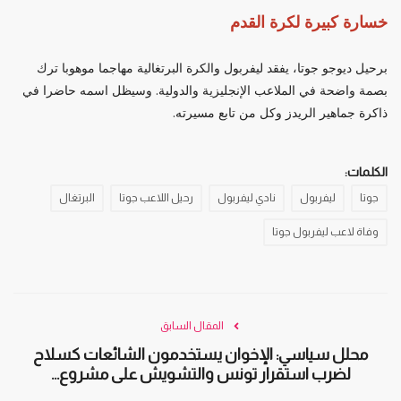
خسارة كبيرة لكرة القدم
برحيل ديوجو جوتا، يفقد ليفربول والكرة البرتغالية مهاجما موهوبا ترك
بصمة واضحة في الملاعب الإنجليزية والدولية. وسيظل اسمه حاضرا في
ذاكرة جماهير الريدز وكل من تابع مسيرته.
الكلمات:
جوتا
ليفربول
نادي ليفربول
رحيل اللاعب جوتا
البرتغال
وفاة لاعب ليفربول جوتا
المقال السابق
محلل سياسي: الإخوان يستخدمون الشائعات كسلاح
لضرب استقرار تونس والتشويش على مشروع...