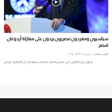
سياسيون ومغردون مصريون يردون على مغازلة أردوغان
ال
لمصر
الش
العرب مباشر
مارس 13, 2021
0
الع
له
تحاول تركيا التقرب الي مصر واقامة علاقات معها إلا أن القاهرة ترفض