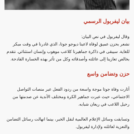
بيان ليفربول الرسمي
وقال ليفربول في نص البيان:
نشعر بحزن عميق لوفاة لاعبنا ديوجو جوتا، الذي غادرنا في وقت مبكر
للغاية. سيبقى في ذاكرة جماهيرنا كلاعب موهوب وإنسان استثنائي. نتقدم
بخالص تعازينا إلى عائلته وأصدقائه وكل من تأثر بهذه الخسارة الفادحة.
حزن وتضامن واسع
أثارت وفاة جوتا موجة واسعة من ردود الفعل عبر منصات التواصل
الاجتماعي، حيث عبرت جماهير الكرة ومختلف الأندية عن صدمتها من
رحيل اللاعب في ريعان شبابه.
وتسابقت وسائل الإعلام العالمية لنقل الخبر، بينما انهالت رسائل التضامن
والتعزية لعائلته ولإدارة ليفربول.