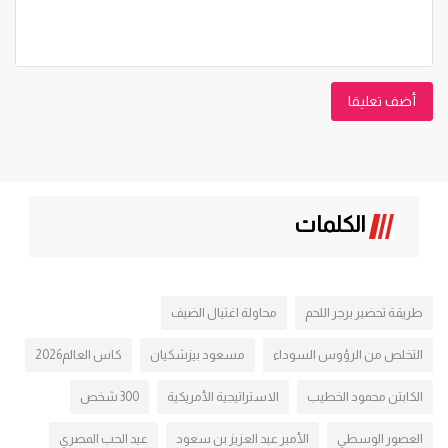
أضف تعليقا
الكلمات
طريقة تحضير برجر اللحم
محاولة اغتيال الضيف
التخلص من الرؤوس السوداء
مسعود بيزشكيان
كاس العالم2026
الكابتن محمود الخطيب
الاستراتيجية الأمريكية
300 شخص
العصور الوسطي
الأمير عبد العزيز بن سعود
عيد الحب المصري