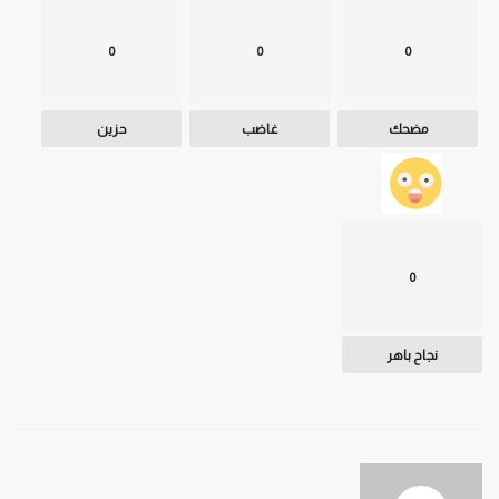
0
0
0
مضحك
غاضب
حزين
0
نجاح باهر