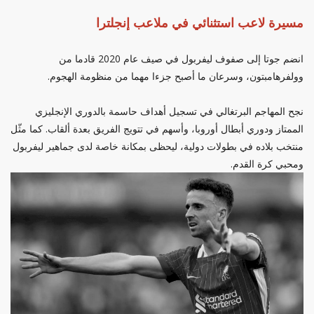
مسيرة لاعب استثنائي في ملاعب إنجلترا
انضم جوتا إلى صفوف ليفربول في صيف عام 2020 قادما من
وولفرهامبتون، وسرعان ما أصبح جزءا مهما من منظومة الهجوم.
نجح المهاجم البرتغالي في تسجيل أهداف حاسمة بالدوري الإنجليزي
الممتاز ودوري أبطال أوروبا، وأسهم في تتويج الفريق بعدة ألقاب. كما مثّل
منتخب بلاده في بطولات دولية، ليحظى بمكانة خاصة لدى جماهير ليفربول
ومحبي كرة القدم.