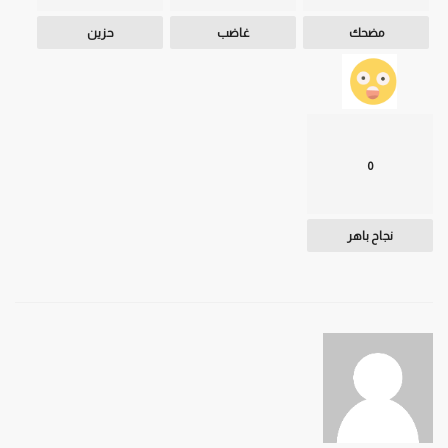
مضحك
غاضب
حزين
0
نجاح باهر