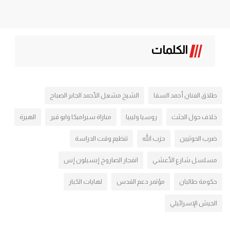
الكلمات
طلاق الفنان أحمد السقا
الشيخ مشعل الأحمد الجابر الصباح
خلاف حول الجثث
روسيا وليبيا
مباراة سيراميكا وابو قير
الهيرة
ضرب الحوثيين
حزب الله
تنظيم وقت الدراسة
مسلسل شارع الأعشي
انفجار الصاروخ إبسيلون إس
حكومة طالبان
مؤتمر دعم القدس
لهايات الكبار
الجيش الإسرائيلي