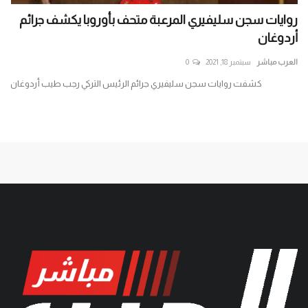
ت
روايات سجن سليفيري المرعبة متحف بأوروبا يكشف جرائم
اغت
أردوغان
الن
العرب مباشر
سبتمبر 18, 2021
0
الع
مة
كشفت روايات سجن سليفيري جرائم الرئيس التركي رجب طيب أردوغان