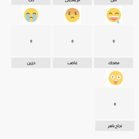
0
0
0
مضحك
غاضب
حزين
0
نجاح باهر