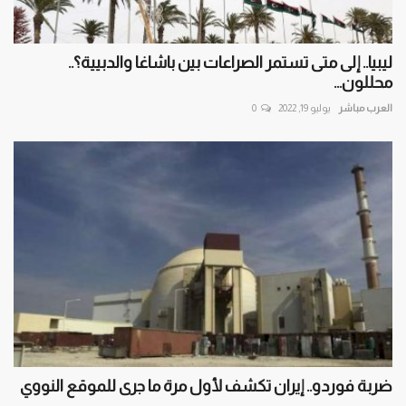
ليبيا.. إلى متى تستمر الصراعات بين باشاغا والدبيية؟..
محللون...
العرب مباشر
يوليو 19, 2022
0
ضربة فوردو.. إيران تكشف لأول مرة ما جرى للموقع النووي