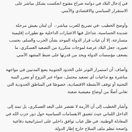
في إدخال البلاد في دوامة صراع مفتوح انعكست بشكل مباشر على
الاستقرار السياسي والاقتصادي والأمني.
وأوضح الخطيب -في تصريح للعرب مباشر-، أن لبنان يعيش مرحلة
شديدة الحساسية، تتداخل فيها الاعتبارات الداخلية مع تطورات إقليمية
متسارعة، إلا أن غياب قرار الدولة الموحد بشأن الحرب والسلم، بحسب
تعبيره، جعل البلاد عرضة لموجات متكررة من التصعيد العسكري، ما
يضعف مؤسسات الدولة ويحد من قدرتها على ضبط المشهد الأمني.
وأضاف: أن استمرار التوتر على الحدود الجنوبية يضع المدنيين في مواجهة
مباشرة مع تداعيات أي تصعيد محتمل، سواء عبر النزوح أو تضرر البنية
التحتية أو توقف الأنشطة الاقتصادية، خصوصًا في المناطق الحدودية التي
تعاني أصلًا من أوضاع معيشية صعبة.
وأشار الخطيب إلى أن الأزمة لا تقتصر على البعد العسكري، بل تمتد إلى
الداخل اللبناني حيث تتعمق الانقسامات السياسية حول دور حزب الله في
المعادلة الوطنية، في ظل غياب توافق داخلي على استراتيجية دفاعية
واضحة تنظم ملف السلاح خارج إطار الدولة.