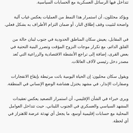
تتداخل فيها الرسائل العسكرية مع الحسابات السياسية.
ويؤكد محللون، أن استمرار هذا النمط من العمليات يعكس غياب آلية
واضحة لتثبيت وقف إطلاق النار، أو ضمان التزام الأطراف به بشكل فعلي.
في المقابل، يعيش سكان المناطق الحدودية في جنوب لبنان حالة من
القلق الدائم، مع تكرار موجات النزوح المؤقت وتضرر البنية التحتية في
بعض القرى، إضافة إلى تراجع الأنشطة الاقتصادية والزراعية التي تُعد
مصدر دخل رئيسي لآلاف العائلات.
ويقول سكان محليون: إن الحياة اليومية باتت مرتبطة بإيقاع الانفجارات
وصفارات الإنذار، في مشهد يختزل هشاشة الوضع الإنساني في المنطقة.
ويرى خبراء في الشأن الإقليمي، أن استمرار التصعيد يعكس تعقيدات
المشهد السياسي والعسكري في الجنوب اللبناني، حيث تتداخل العوامل
المحلية مع حسابات إقليمية أوسع، ما يجعل أي تهدئة عرضة للاهتزاز في
أي لحظة.