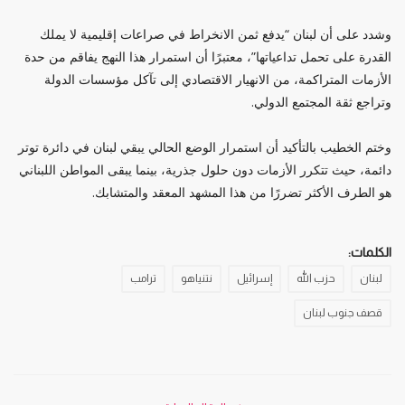
وشدد على أن لبنان “يدفع ثمن الانخراط في صراعات إقليمية لا يملك
القدرة على تحمل تداعياتها”، معتبرًا أن استمرار هذا النهج يفاقم من حدة
الأزمات المتراكمة، من الانهيار الاقتصادي إلى تآكل مؤسسات الدولة
وتراجع ثقة المجتمع الدولي.
وختم الخطيب بالتأكيد أن استمرار الوضع الحالي يبقي لبنان في دائرة توتر
دائمة، حيث تتكرر الأزمات دون حلول جذرية، بينما يبقى المواطن اللبناني
هو الطرف الأكثر تضررًا من هذا المشهد المعقد والمتشابك.
الكلمات:
لبنان
حزب الله
إسرائيل
نتنياهو
ترامب
قصف جنوب لبنان