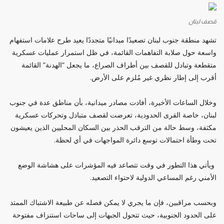
قصف لبنان
تشهد منطقة جنوب لبنان تصعيدًا ميدانيًا متجددًا يعيد طرح علامات استفهام
واسعة حول صلابة التفاهمات القائمة، في ظل استمرار عمليات عسكرية
متقطعة وتبادل للقصف بين أطراف الصراع، ما يجعل “الهدنة” القائمة
أقرب إلى إطار نظري غير مُلزم على الأرض.
وخلال الساعات الأخيرة، أفادت مصادر ميدانية، بأن مناطق عدة في جنوب
لبنان، خاصة القرى الحدودية، تعرضت لقصف متبادل وتحركات عسكرية
مكثفة، وسط حالة من الترقب الحذر بين السكان المحليين الذين يعيشون
تحت وطأة احتمالات توسع دائرة المواجهات في أي لحظة.
ويأتي هذا التطور في وقت تتصاعد فيه المؤشرات على هشاشة الوضع
الأمني رغم المساعي الدولية لاحتواء التصعيد.
وبحسب مراقبين، فإن ما يجري لا يمكن فصله عن طبيعة الاشتباك الممتد
على الحدود الجنوبية، حيث تتحول الجبهات إلى ساحات استنزاف مفتوحة