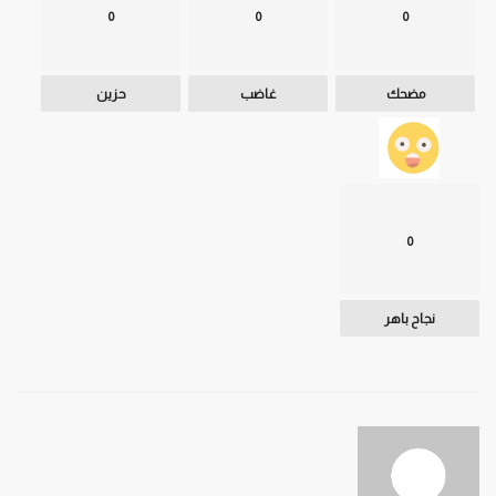
0
0
0
مضحك
غاضب
حزين
0
نجاح باهر