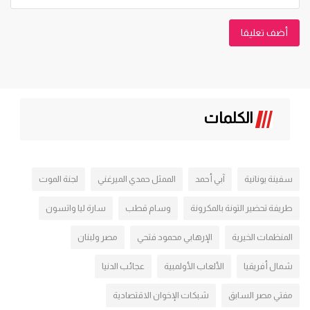
أضف تعليقا
الكلمات
سفينة يونانية
آبي أحمد
الممثل حمدي الميرغني
لجنة الموت
طريفة تحضير التونة بالمكرونة
وسام قطب
سارة ليا واتسون
المنظمات الخيرية
الإرهابي محمود فتحي
مصر ولبنان
شمال أفريقيا
الألعاب الأولمبية
عجائب الدنيا
مفتي مصر السابق
شبكات الإخوان الاقتصادية