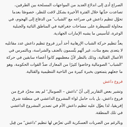
الصراع أدى إلى اندلاع العديد من المواجهات المسلحة بين الطرفين،
تصاعدت حدَّتها خلال الفترة الأخيرة بشكل لافت للنظر، خصوصًا بعدما
تحوَّل تنظيم داعش في صراعه مع “الشباب” من الدفاع إلى الهجوم، في
محاولة للسيطرة على مساحات جغرافية في المناطق النائية والجبلية
الوعرة، لتأسيس ما يشبه الإمارات الجهادية.
يعدُّ تنظيم حركة الشباب الإرهابية أحد أبرز فروع تنظيم داعش عدد مقاتليه
لا يتعدى بضع مئات، غير أنّهم يتَّسمون بالعنف والشراسة، وبالتمرس في
الأعمال القتالية، وذلك بالنظر لأنّ معظمهم كانوا أعضاء سابقين في حركة
“الشباب” الصومالية وخاضوا كثيرًا من المعارك ضدَّ القوات الحكومة، وهو
ما جعلهم يتمتعون بخبرة كبيرة من الناحية التنظيمية والقتالية.
فروع داعش
وتشير بعض التقارير إلى أنّ “داعش – الصومال” لم يعد مجرَّد فرع من
فروع داعش، بل بات حامل لواء المشروع الداعشي في منطقة شرق
إفريقيا، لذا يعوِّل عليه تنظيم داعش الأم في تصدير المشروع الداعشي
في تلك المنطقة.
وبالرغم من الضربات العسكرية التي تعرَّض لها تنظيم “داعش” من قِبل