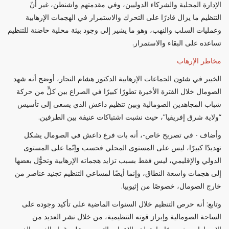
الإدارة المحلية والشركاء الدوليين، وفي مقدمتهم واشنطن، غير أنّ
التنظيم ما يزال قادرًا على التحرك والاستمرار في الهجمات الإرهابية
وعمليات السلب والنهب، وهو ما يشير إلى وجود بيئة محلية حاضنة للتنظيم
تساعده على البقاء والاستمرار.
مخاطر الإرهاب
الخبير في شئون الجماعات الإرهابية الدكتور هشام النجار، أوضح أنه شهد
الصومال خلال الفترة الأخيرة تطورًا كبيرًا في الصراع بين كلٍّ من حركة
شباب المجاهدين الصومالية وبين تنظيم داعش الذي يسعى إلى تأسيس
“ولاية شرق إفريقيا”، حيث نشبت اشتباكات عنيفة بين الطرفين.
وأضاف - في تصريح خاص-، أنه بات فرع داعش في الصومال يشكل
تهديدًا كبيرًا، ليس على المستوى المحلي فحسب وإنّما على المستوى
الدولي والإقليمي، ليس فقط بسبب تزايد هجماته الإرهابية وتحوُّل بعضها
إلى هجمات واسعة النطاق، وإنما أيضًا لمساعي التنظيم تجنيد عناصر من
خارج الصومال، خصوصًا من إثيوبيا.
وتابع: أنه حرص التنظيم خلال السنوات الماضية على تأكيد وجوده على
الساحة الصومالية وإبراز قوته التنظيمية، من خلال نشر العديد من