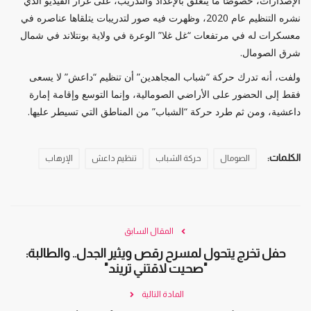
الإصدارات، خصوصًا ما يتعلق بالإعداد والتدريب، على غرار الفيديو الذي
نشره التنظيم عام 2020، وظهرت فيه صور لتدريبات يتلقاها عناصره في
معسكرات له في مرتفعات “غل غلا” الوعرة في ولاية بونتلاند في شمال
شرق الصومال.
ولفت، أنه تدرك حركة “شباب المجاهدين” أن تنظيم “داعش” لا يسعى
فقط إلى الحضور على الأراضي الصومالية، وإنما التوسع وإقامة إمارة
داعشية، ومن ثم طرد حركة “الشباب” من المناطق التي تسيطر عليها.
الكلمات:
الصومال
حركة الشباب
تنظيم داعش
الإرهاب
المقال السابق
حفل تخرج يتحول لمسرح رقص ويثير الجدل.. والطالبة:
"صحيت لاقتني تريند"
المادة التالية