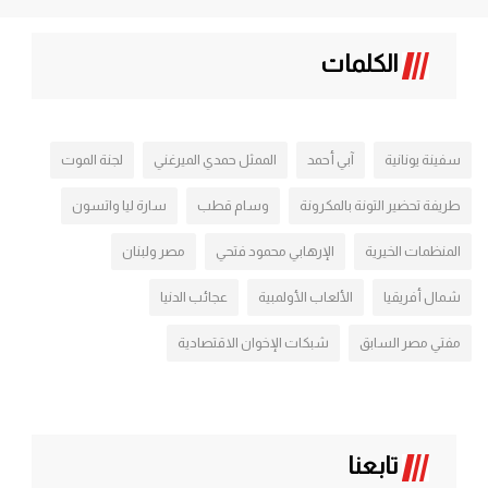
الكلمات
سفينة يونانية
آبي أحمد
الممثل حمدي الميرغني
لجنة الموت
طريفة تحضير التونة بالمكرونة
وسام قطب
سارة ليا واتسون
المنظمات الخيرية
الإرهابي محمود فتحي
مصر ولبنان
شمال أفريقيا
الألعاب الأولمبية
عجائب الدنيا
مفتي مصر السابق
شبكات الإخوان الاقتصادية
تابعنا