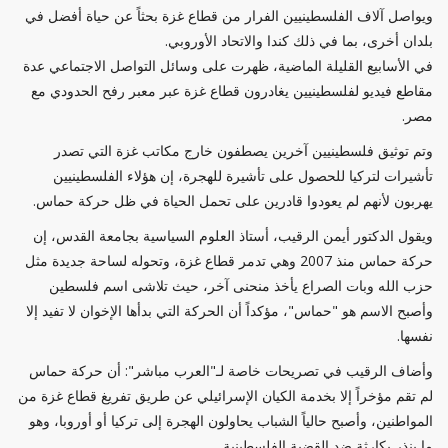
ويواصل آلاف الفلسطينيين الفرار من قطاع غزة بحثاً عن حياة أفضل في
بلدان أخرى، بما في ذلك كندا والاتحاد الأوروبي.
في الأسابيع القليلة الماضية، ظهرت على وسائل التواصل الاجتماعي عدة
مقاطع فيديو لفلسطينيين يغادرون قطاع غزة عبر معبر رفح الحدودي مع
مصر.
وتم توثيق فلسطينيين آخرين يصطفون خارج مكاتب غزة التي تصدر
تأشيرات لتركيا للحصول على تأشيرة للهجرة، إن هؤلاء الفلسطينيين
يهربون لأنهم لم يعودوا قادرين على تحمل الحياة في ظل حركة حماس.
ويقول الدكتور أيمن الرقيب، أستاذ العلوم السياسية بجامعة القدس، إن
حركة حماس منذ 2007 وهي تدمر قطاع غزة، وتحوله لساحة جديدة مثل
حزب الله وبات الصراع يأخذ منحنى آخر، حيث تلاشى اسم فلسطين
وأصبح الاسم هو "حماس"، مؤكداً أن الحركة التي بدأها الإخوان لا تفيد إلا
نفسها.
وأضاف الرقيب في تصريحات خاصة لـ"العرب مباشر": أن حركة حماس
لم تقم مؤخراً إلا بخدمة الكيان الإسرائيلي عن طريق تفريغ قطاع غزة من
المواطنين، وأصبح حالياً الشباب يحاولون الهجرة إلى تركيا أو أوروبا، وهو
ما ينذر بكارثة ضد القضية الفلسطينية.