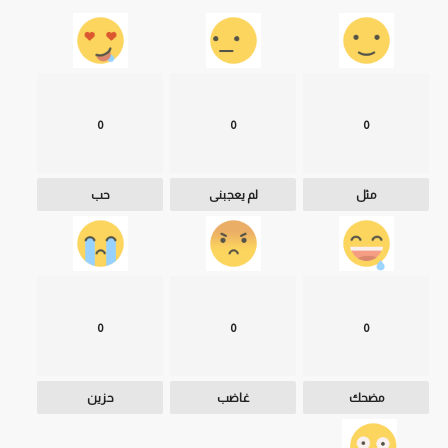
0
0
0
مثل
لم يعجبنى
حب
0
0
0
مضحك
غاضب
حزين