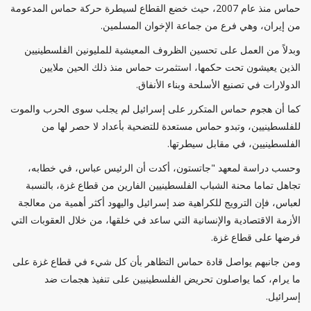
حماس منذ عام 2007، حيث خضع القطاع لسيطرة حركة حماس المدعومة
من إيران، وهي فرع من جماعة الإخوان المسلمين.
وبدلاً من العمل على تحسين الظروف المعيشية للمليونين الفلسطينيين
الذين يعيشون تحت حكمها، استثمرت حماس منذ ذلك الحين ملايين
الدولارات في تصنيع الأسلحة وبناء الأنفاق.
كما أن هجوم حماس المتكرر على إسرائيل لم يجلب سوى الحرب والموت
للفلسطينيين، وتبدو حماس مستعدة للتضحية بأعداد لا حصر لها من
الفلسطينيين، في مقابل سيطرتها.
وحسب دراسة لمعهد "جاتستون، أكدت أن الرئيس عباس، في خطابه،
تجاهل تماما محنة الشباب الفلسطينيين الفارين من قطاع غزة، بالنسبة
لعباس، فإن الترويج للكراهية ضد إسرائيل واليهود أكثر أهمية من معالجة
الأزمة الاقتصادية والإنسانية التي ساعد في خلقها، من خلال العقوبات التي
فرضها على قطاع غزة.
ومن جانبهم يواصل قادة حماس التظاهر بأن كل شيء في قطاع غزة على
ما يرام، كما يواصلون تحريض الفلسطينيين على تنفيذ هجمات ضد
إسرائيل.