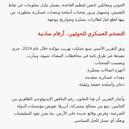
الحوثي ومقاتلين تابعين لتنظيم القاعدة، يشمل تبادل معلومات عن نقاط
التفتيش، وتسهيل مرور شحنات أسلحة ومعدات عسكرية متطورة، من
بينها قطع غيار لطائرات مسيّرة وصواريخ موجهة.
التضخم العسكري للحوثيين.. أرقام صادمة
وثق التقرير الأممي سبع عمليات تهريب مؤكدة خلال عام 2024، جرى
تنفيذها عبر طرق نائية في محافظات: البيضاء، شبوة، ومأرب.
وتضمنت الشحنات:
أجهزة اتصالات مشفّرة.
معدات عسكرية متقدمة.
ذخائر وأسلحة خفيفة وثقيلة.
وأشار التقرير، أن هذا التعاون، رغم التناقض الإيديولوجي الظاهري بين
الجانبين، ينبع من مصالح مشتركة، أبرزها: تقويض مؤسسات الدولة
الشرعية، وفرض وقائع جديدة على الأرض، بما يعزز نفوذ الميليشيات
ويعقّد أي مسار للحل السياسي.