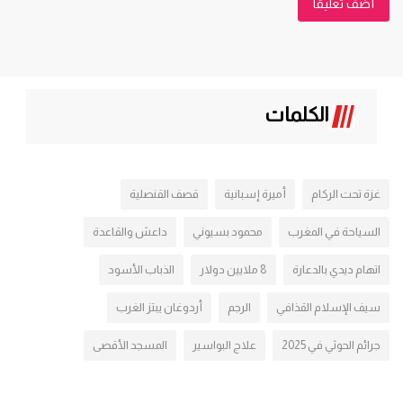
أضف تعليقا
الكلمات
غزة تحت الركام
أميرة إسبانية
قصف القنصلية
السياحة في المغرب
محمود بسيوني
داعش والقاعدة
اتهام ديدي بالدعارة
8 ملايين دولار
الذباب الأسود
سيف الإسلام القذافي
الرجم
أردوغان يبتز الغرب
جرائم الحوثي في 2025
علاج البواسير
المسجد الأقصى