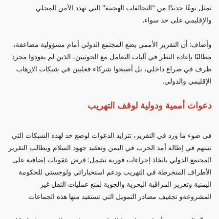
تمثل نوعًا جديدًا من "التحالفات الهجينة" التي تهدد الأمن المحلي
والإقليمي على حد سواء.
وأضاف: أن التقرير الأممي يضع المجتمع الدولي أمام مسؤولية مضاعفة،
مطالبًا بإعادة النظر في آليات التعامل مع الحوثيين، الذين لم يعودوا مجرد
طرف في صراع داخلي، بل أصبحوا شركاء فعليين في شبكات الإرهاب
الإقليمي والدولي.
دعوات أممية ودولية لوقف التهريب
في ضوء ما ورد في التقرير، تتزايد الدعوات لوضع حد لهذه الشبكات التي
تسهم في إطالة أمد الحرب في اليمن وتعقيد جهود السلام ويطالب التقرير
المجتمع الدولي باتخاذ إجراءات فورية تشمل: فرض عقوبات إضافية على
الأطراف المنخرطة في التهريب ودعم استخباراتي ولوجستي للحكومة
اليمنية وتعزيز المراقبة البحرية والجوية لمنع عمليات النقل غير
المشروعةو تجفيف مصادر التمويل التي تستفيد منها هذه الجماعات