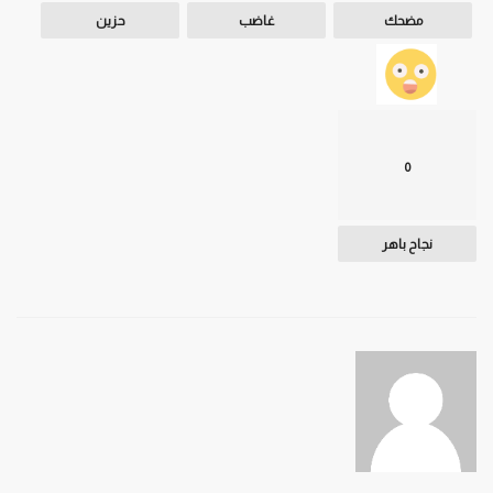
مضحك
غاضب
حزين
0
نجاح باهر