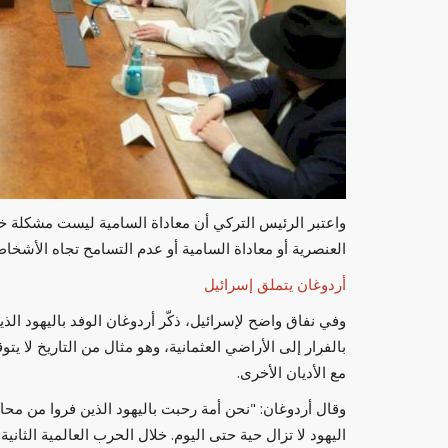
لت والتز من الإقالة
محلل لبناني: الانقسام الداخلي سبب رئي
واعتبر الرئيس التركي أن معاداة السامية ليست مشكلة خطير
أزمات اقتصاد...
العنصرية أو معاداة السامية أو عدم التسامح تجاه الأشخا
العرب مباشر
يوليو 12, 2023
0
أردوغان يتملق إسرائيل
 من الإقالة بسبب سيغنال
تسبب الانقسام الداخلي في أزمات
وفي نفاق واضح لإسرائيل، ذكّر أردوغان الوفد باليهود الذ
بالفرار إلى الأراضي العثمانية، وهو مثال من التاريخ لا ي
مع الأديان الأخرى.
اليهود لا تزال حية حتى اليوم. خلال الحرب العالمية الثاني