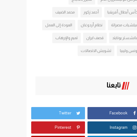
أس أبطال أفريقيا
أحمد زكور
محمد الضيف
يلشيات مصراتة
نظام أردوغان
العودة إلى العمل
انشستر يونايتد
قصف ايران
تميم والإرهاب
ونس وليبيا
تشويش الاتصالات
تابعنا
Twitter
Facebook
Pinterest
Instagram