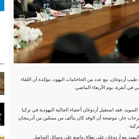
طيب أردوغان، مع عدد من الحاخامات اليهود، مؤكدة أن اللقاء
 في أنقرة، يوم الأربعاء الماضي.
سويد، فقد استقبل أردوغان أعضاء الجالية اليهودية في تركيا
من تحالف الحاخامات في الدول الإسلامية (ARIS) بترحاب حار، موضحة أن الوفد كان يتألف من ممثلين من أذربيجان
ركية.
ليهود مع أردوغان على نطاق واسع على وسائل التواصل