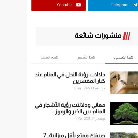
Youtube
Telegram
منشورات شائعة
هذا الاسبوع
هذا الشهر
هذه السنة
دلالات رؤية النحل في المنام عند
كبار المفسرين
ديسمبر 13, 2025
0
معاني ودلالات رؤية الأشجار في
المنام: بين الخير والرموز...
نوفمبر 14, 2025
1
صيفك ممتع بأقل ميزانية.. 7