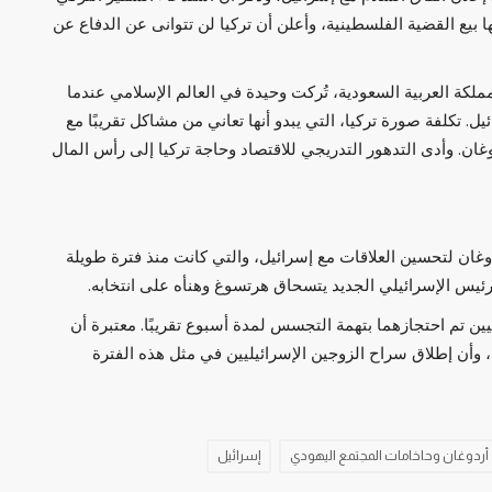
ا بيع القضية الفلسطينية، وأعلن أن تركيا لن تتوانى عن الدفاع عن
ملكة العربية السعودية، تُركت وحيدة في العالم الإسلامي عندما
ل. تكلفة صورة تركيا، التي يبدو أنها تعاني من مشاكل تقريبًا مع
ن. وأدى التدهور التدريجي للاقتصاد وحاجة تركيا إلى رأس المال
غان لتحسين العلاقات مع إسرائيل، والتي كانت منذ فترة طويلة
يس الإسرائيلي الجديد يتسحاق هرتسوغ وهنأه على انتخابه.
 تم احتجازهما بتهمة التجسس لمدة أسبوع تقريبًا. معتبرة أن
وأن إطلاق سراح الزوجين الإسرائيليين في مثل هذه الفترة
أردوغان وحاخامات المجتمع اليهودي
إسرائيل