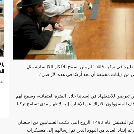
سي في
إرهاب الحوثي في البحر الأحمر.. كيف هدد الملاحة
بع
ة في تركيا، قائلا: "لم ولن نسمح للأفكار اللاإنسانية مثل
العربية...
تخ
ص من ديانات مختلفة أن تجد أرضًا في هذه الأراضي".
العرب مباشر
يناير 15, 2021
0
الع
 اقتصاد لبنان
ين تعرضوا للاضطهاد في إسبانيا خلال الفترة العثمانية، وسمح لهم
توقف المسؤولون الأتراك عن الإشارة إليه لإظهار مدى تسامح تركيا
وقال أردوغان: "نحن أمة رحبت باليهود الذين فروا من محاكم التفتيش عام 1492. الروح التي مكنت العثمانيين من احتضان
ة، تم إنقاذ العديد من اليهود الذين تم إرسالهم إلى معسكرات