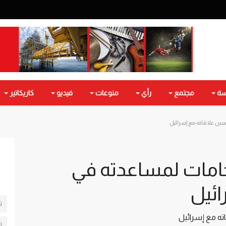
سة
مجتمع
رأي
منوعات
فيديو
كاريكاتير
ين علاقاته مع إسرائيل
خامات لمساعدته في
ائيل
تغ
ته مع إسرائيل
ا