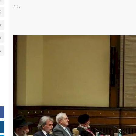
0
ك
م
م
ت