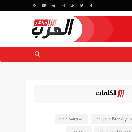
الكلمات
ريم شوغا 15 مليون وون
النساء المختطفات
عراض كوليسترول الدم
سيزر بالدجاج