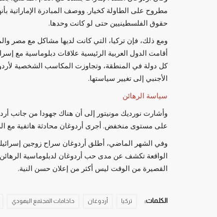
مطروح على الطاولة كخيار. ووصف المبادرة الإماراتية بأنه
حقوق الفلسطينيين حتى لو كانت وحدها.
ومع ذلك، فإن تركيا، التي كانت لديها مشاكل مع مصر والم
أقامت الدول العربية الرئيسية علاقات دبلوماسية مع إسرائي
كل دولة في المنطقة، وتجاوزت المكاسب الشخصية لأردوغا
الأجنبي إلى تغيير سياستها.
سياسة الرهائن
وأشارت نورديك مونيتور إلى أن هناك جهودا من جانب أردو
على مستوى منخفض. أجرى أردوغان محادثة هاتفية مع الرئ
وفي الشهر الماضي، أطلق أردوغان سراح زوجين إسرائيليين
الواقعة تكشف عن مدى حب أردوغان لدبلوماسية الرهائن، 
القصيرة من الوقت ليس أكثر من إعلان حسن النية.
الكلمات:
تركيا
أردوغان
حاخامات المجتمع اليهودي