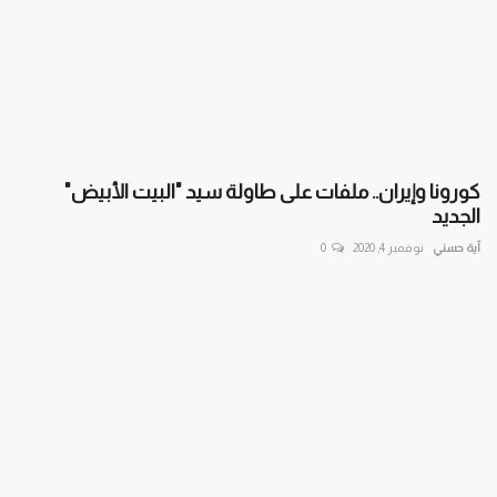
كورونا وإيران.. ملفات على طاولة سيد "البيت الأبيض"
الجديد
آية حسني
نوفمبر 4, 2020
0