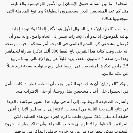
المخاوف ما بين مسألة حقوق الإنسان إلى الأمور اللوجيستية والعملية،
مثل كم عدد المشجعين الذين سيحضرون البطولة؟ وما نوع المعاملة التي
سيجدونها هناك؟
وبحسب "الغارديان"، فإن السؤال الأول هو الأكثر إلحاحًا ولا توجد إجابة
نهائية للموضوع؛ إذ يبدو أن الإشارات تشير إلى اتجاه واضح، وأنه يبدو أن
كرنفال مشجعي كرة القدم العالمي في الدوحة أمر مشكوك فيه، موضحة
أنه حتى وقت كتابة هذا التقرير، باع الفيفا 800 ألف تذكرة مباراة للجماهير.
وهذا من سعة 3.1 مليون مقعد، يزيد قليلاً عن ربع الإجمالي. بينما تم بيع
2.5 مليون تذكرة للمشجعين في روسيا قبل أربع سنوات، بسعة تزيد قليلاً
عن ثلاثة ملايين.
وتؤكد "الغارديان" أن هناك شوطا كبيرا يجب أن تقطعه قطر إذا كانت تأمل
في الحصول على أعداد مشجعين مثل روسيا، أو حتى الاقتراب منه.
وأشارت الصحيفة البريطانية، إلى أنه في نهاية هذا الشهر سيكشف الفيفا
عن نتائج الشريحة الثانية من المبيعات، لافتة إلى أن مجلس الإدارة أعلن
حقيقة أنه تلقى 23.5 مليون طلب تذكرة كجزء من هذه العملية، لكن
المراقبين لاحظوا أنها لا تلزم أي شخص بالشراء، وأن تذاكر مباريات خروج
المغلوب يمكن بيعها عدة مرات، مع خروج حاملي التذاكر من فرقهم.