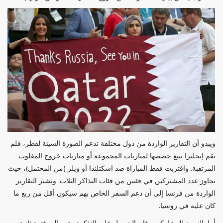
ويبدو أن التقارير الواردة من دول مختلفة تدعم الصورة السيئة لقطر، فلم
تقم إنجلترا ببيع حصصها لمباريات المجموعة أو مباريات خروج المغلوب
المرتقبة. واقتربت فقط المباراة ضد اسكتلندا أو ويلز (من المحتمل)، حيث
تجاوز عدد المشتركين في فئتين من فئات التذاكر الثلاث. وتشير التقارير
الواردة من فرنسا إلى أن دعم السفر الخاص بهم سيكون أقل من ربع ما
كان عليه في روسيا.
أما بالنسبة للمشاركين، فإن الحصول على التذكرة يشير إلى فترة ثانية من