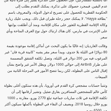
عدم اليقين. فبمجرد حصولك على تذكرة، يمكنك التقدم بطلب إلى
الحكومة القطرية للحصول على تصريح لدخول الدولة، والمعروف باسم
"بطاقة Hayya". لا يمكنك حجز رحلة طيران قبل ذلك، ويجب عليك زيارة
وكالة الإقامة القطرية للعثور على مكان للإقامة. ومنذ أن أطلقت بوابتها
على الإنترنت في مارس، كان هناك ارتباك حول نوع الغرف المتاحة وبأي
سعر.
وقالت الغارديان: إنه غالبًا ما يكون البحث عن أماكن إقامة موعودة بقيمة
80 دولارًا في الليلة بلا جدوى، ويبدأ سعر مقر يشبه "كابينة قرية فان" غير
المرغوب فيه من 200 دولار في الليلة، وتصل تكلفة الشقق المصممة
على طراز AirBnB إلى حوالي 1000 دولار. ويظل الأمر غير واضح بشأن
إقبال الناس على البطولة، لكن ربما تتضح الأمور في المرحلة الثانية من
المبيعات.
وتتنبأ حسابات مشجعي كرة القدم في أوروبا، بأن هذه ستكون أغلى بطولة
كأس عالم للمشجعين المسافرين بفارق ضئيل. وتشير أرقامها إلى أن
تكلفة الإقامة في ثلاث مباريات جماعية تبلغ 2770 يورو، مقارنة بـ 1000
يورو خلال روسيا 2018. ويضيف أن البقاء في البطولة بأكملها سيكون أكثر
من 6500 يورو.