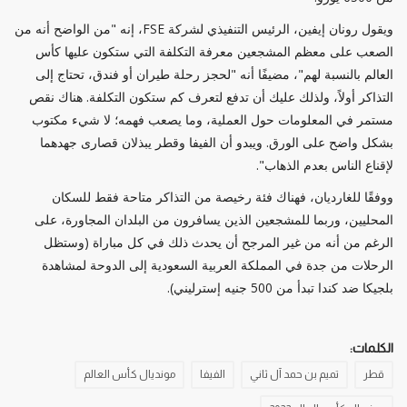
ويقول رونان إيفين، الرئيس التنفيذي لشركة FSE، إنه "من الواضح أنه من
الصعب على معظم المشجعين معرفة التكلفة التي ستكون عليها كأس
العالم بالنسبة لهم"، مضيفًا أنه "لحجز رحلة طيران أو فندق، تحتاج إلى
التذاكر أولاً، ولذلك عليك أن تدفع لتعرف كم ستكون التكلفة. هناك نقص
مستمر في المعلومات حول العملية، وما يصعب فهمه؛ لا شيء مكتوب
بشكل واضح على الورق. ويبدو أن الفيفا وقطر يبذلان قصارى جهدهما
لإقناع الناس بعدم الذهاب".
ووفقًا للغارديان، فهناك فئة رخيصة من التذاكر متاحة فقط للسكان
المحليين، وربما للمشجعين الذين يسافرون من البلدان المجاورة، على
الرغم من أنه من غير المرجح أن يحدث ذلك في كل مباراة (وستظل
الرحلات من جدة في المملكة العربية السعودية إلى الدوحة لمشاهدة
بلجيكا ضد كندا تبدأ من 500 جنيه إسترليني).
الكلمات:
قطر
تميم بن حمد آل ثاني
الفيفا
مونديال كأس العالم