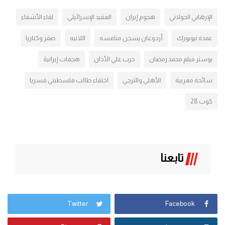
الإرهابي الجولاني
هجوم إيران
العقيد الإسرائيلي
لقاء الأشقاء
عمدة نيويورك
أردوغان يسجن منافسه
اللاتيه
صقر وكناريا
بوستر فيلم محمد رمضان
حرب علي الأذان
هجمات إيرانية
سائحة مغربية
الأهلي والترجي
اختفاء طالب فلسطيني قسريا
كوب 28
تابعنا
Twitter
Facebook