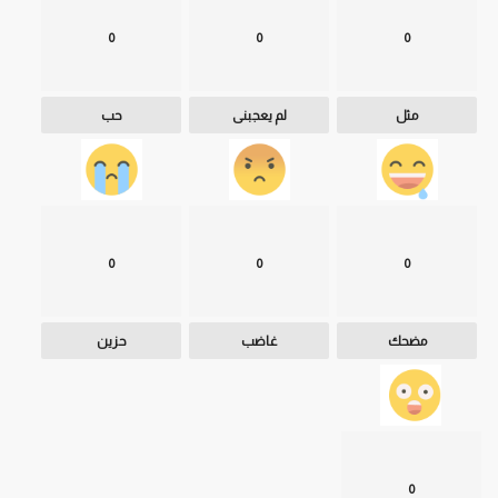
0
0
0
مثل
لم يعجبنى
حب
0
0
0
مضحك
غاضب
حزين
0