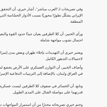
وفي تصريحات لـ"العرب مباشر"، أشار خيري، أن التحقق ا
الإيراني يشكّل تطورًا محوریًا بسبب الأدوار الحسّاسة ال
المنطقة.
ورأى الخبير، أن كلا الطرفين يعيان جيدًا حدود القوة والنف
احتمال نشوب مواجهة شاملة.
ويعتبر خيري أن التهديدات بإخلاء طهران وبعض مدن إسرائي
لاحتمالات التدهور الكامل.
وأضاف الخبير، أن التوازن العسكري على الأرض يخضع لمتغي
في العراق ولبنان، بالإضافة إلى الترتيبات الدفاعية الإسر
وتابع، أن الخسائر في صفوف كلا الطرفين ليست عسكرية م
قدرتهما على مواصلة القتال على المدى الطويل.
وختم خيري تصريحاته محذرًا من أن استمرار المواجهات دو