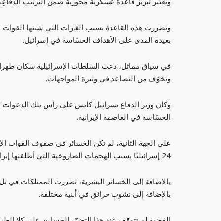
وتعتبر تبريز قاعدة عسكرية محورية ضمن الترتيب الدفاعِي ا
وتضررت هذه القاعدة بسبب الغارات التي شنتها القوات 
بعيدة المدى على الأهداف الحسّاسة في إسرائيل.
في سياق مماثل، دعت السلطات الإسرائيلية سكان طهران 
وتخوّف من التصاعد في وتيرة المواجهات.
وكان وزير الدفاع يسرائيل كاتس على رأس تلك الدعوات ا
أسعار الذهب اليوم الأربعاء 10 سبتمبر في الدول
كاظم الساهر يكشف تفاصيل صادمة عن بد
الحسّاسة في العاصمة الإيرانية.
نمت في المقاهي...
العرب مباشر
يونيو 10, 2026
0
على الجهة الثانية، لم تكن الخسائر في صفوف القوات الإس
 العربية
كاظم الساهر يكشف تفاصيل صادمة عن بداياته: نمت في
24 إسرائيليًا بسبب الهجمات الصاروخية التي أطلقتها إيران في الأيام الخمسة الماضية.
وعملت مقابل 5 دنانير
بالإضافة إلى الخسائر البشرية، تضررت الممتلكات في 
بالإضافة إلى نشوب حرائق في أبنية مختلفة.
القضية لم تتوقف عند هذا التضرّر الخساري على كلا الطر