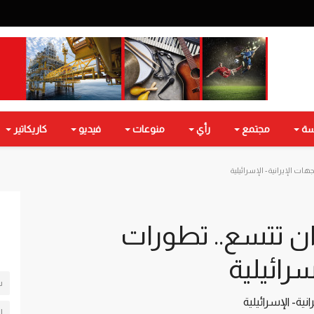
سة
مجتمع
رأي
منوعات
فيديو
كاريكاتير
ت الإيرانية- الإسرائيلية
ن تتسع.. تطورات
سرائيلية
س
ية- الإسرائيلية
ل