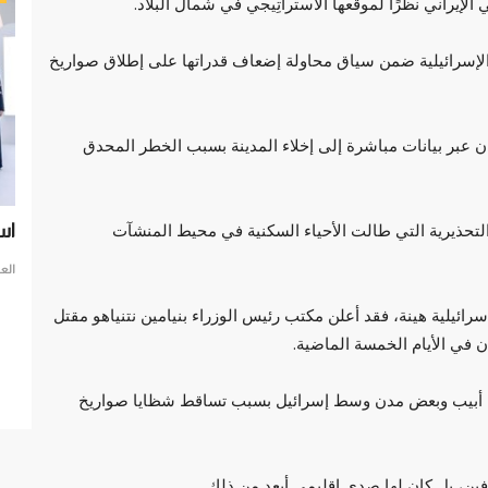
لإيراني نظرًا لموقعها الاستراتِيجي في شمال البلاد.
الإسرائيلية ضمن سياق محاولة إضعاف قدراتها على إطلاق صواريخ
عبر بيانات مباشرة إلى إخلاء المدينة بسبب الخطر المحدق
لتحذيرية التي طالت الأحياء السكنية في محيط المنشآت
اياته:
استشراف المستقبل .. دبي تحتضن حكومات العالم
حر
في
العرب مباشر
فبراير 13, 2023
0
الع
تحتضن دبي حكومات العالم
رائيلية هينة، فقد أعلن مكتب رئيس الوزراء بنيامين نتنياهو مقتل
 المقاهي
حرب
مفا
تل أبيب وبعض مدن وسط إسرائيل بسبب تساقط شظايا صواريخ
فين، بل كان لها صدى إقليمي أبعد من ذلك.