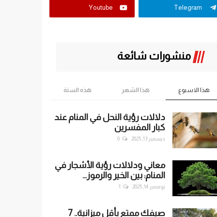
Youtube
Telegram
منشورات شائعة
هذا الاسبوع
هذا الشهر
هذه السنة
دلالات رؤية النحل في المنام عند
كبار المفسرين
ديسمبر 13, 2025
0
معاني ودلالات رؤية الأشجار في
المنام: بين الخير والرموز...
نوفمبر 14, 2025
1
صيفك ممتع بأقل ميزانية.. 7