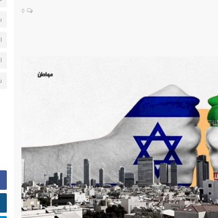
0
س
ا
ا
ش