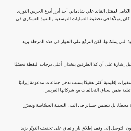
لكامل لمقتل القائد علي شادماني أحد أبرز أذرع الحرس الثوری
تي كان يتولاّها في تخطيط العمليات التوسعية والنفوذ العسكري في
وذ التي يملكانها، لكن الترفّع على الحوار في هذه المرحلة يزيد
ل إشارة على أن كلا الطرفين يتخذان أعلى درجات اليقظة تحسّبًا
رات إقليمية أكثر تعقيدًا بسبب تدخل جماعات مدعومة إيرانيًا
ائيلية ضمن سياق التحالفات مع شركائها الغربيين.
حضًا، بل تتضمن خسائر فى البنى التحتية الحسّاسة وتضرّر
ن التوصل إلى وقف إطلاق نار واتفاق على تخفيف التوتّر يزيد