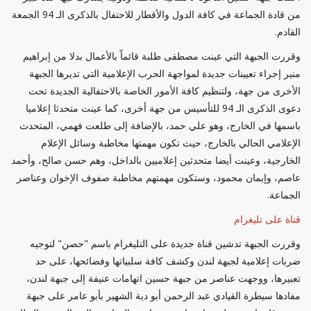
من قادة الجماعة في كافة الدول والأقطار للاحتفال بالذكرى الـ 94 الجمعة
القادم.
وقررت الجبهة التي عينت مصطفى طلبة قائماً بالأعمال بدلا من إبراهيم
منير إجراء تعيينات جديدة لمواجهة الحرب الإعلامية التي تديرها الجبهة
الأخرى من جهة، ولتنظيم كافة الأمور الخاصة بالاحتفالية الجديدة تحت
دعوى الذكرى الـ 94 للتأسيس من جهة أخرى، كما عينت متحدثا إعلاميا
باسمها في الخارج، وهو علي حمد، بالإضافة إلى طلعت فهمي، المتحدث
الإعلامي الحالي بالخارج، حيث تكون مهمتها مخاطبة وسائل الإعلام
الخارجية، وعينت أيضا متحدثين إعلاميين بالداخل، وهم حسن صالح، وأحمد
عاصم، وإيمان محمود، وستكون مهمتهم مخاطبة صفوف الإخوان وعناصر
الجماعة.
قناة على تليغرام
وقررت الجبهة تدشين قناة جديدة على التليغرام باسم "حصن" لتوجيه
ضربات إعلامية لجبهة لندن وكشف كافة سلبياتها وفضائحها، على حد
تعبيرها، ووجهت عناصر من جبهة حسين اتهامات عنيفة إلى جبهة لندن،
مفادها سيطرة القيادي عبد الرحمن أبو دية الشهير بأبو عامر على جبهة