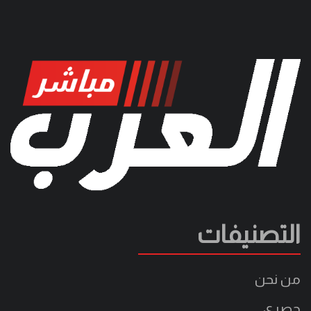
التصنيفات
من نحن
حصري