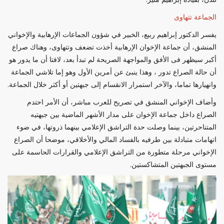
الجماعة تتهاوى
يفسر الدكتور إبراهيم ربيع، الخبير في شؤون الجماعات الإرهابية والإخواني
المنشق، أن جماعة الإخوان الإرهابية أخذت تضعف وتتهاوى، وهناك صراع
أكبر سيظهر فى الأفق والمواجهة الصريحة لم تبدأ بعد، لافتا أن ما يدور هو
أن حالة الصراع تدور ، وهذا ينبئ عن أمرين الأول وهو إما تلاشي الجماعة
وانهيارها تماما، والآخر استمرار الانقسام إلى جبهتين أو أكثر خلال الجماعة.
وأضاف الإخواني المنشق في تصريح للعرب مباشر، أن الأمر احتدم
الصراع داخل جماعة الإخوان على مدار الأشهر الماضية بين جبهتيه
المتناحرتين، بينما وصلت حدة التراشق الإعلامي بينهما ذروتها، في ضوء
اتهامات متبادلة بين طرفيه بالفساد المالي والأخلاقي، موضحا أن الصراع
الإخواني مرحلة متطورة من التراشق الإعلامي والقرارات الحاسمة على
مستوى الجبهتين المتشاكستين.