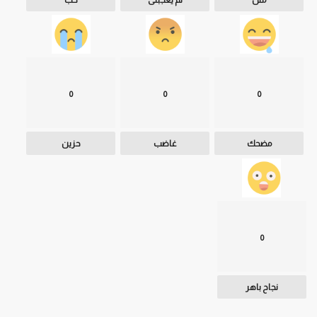
مثل
لم يعجبنى
حب
0
0
0
مضحك
غاضب
حزين
0
نجاح باهر