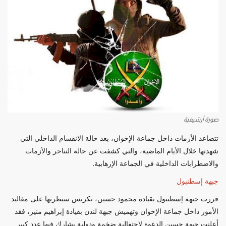
صورة أرشيفية
تتصاعد الأزمات داخل جماعة الإخوان، بعد حالة الانقسام الداخلي التي
شهدتها خلال الأيام الماضية، والتي كشفت عن حالة التناحر والأزمات
والاضطرابات الداخلية في الجماعة الإرهابية.
جبهة إسطنبول
قررت جبهة إسطنبول بقيادة محمود حسين، تكريس سيطرتها على مقاليد
الأمور داخل جماعة الإخوان وتهميش جبهة لندن بقيادة إبراهيم منير، فقد
أعلنت جبهة حسين الدعوة لاحتفالية ضخمة ودولية يشارك فيها عدد كبير