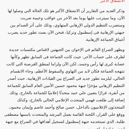
الانشقاق الأكبر
وذكر العديد من التقارير أن الانشقاق الأكبر هو تلك الحالة التي وصلوا لها
الآن، وما سيترتب عليها يوما بعد الآخر من عواقب وخيمة ضربت
وستضرب التنظيم الدولي الإرهابي المتهاوي، وذلك على أثر الصدام بين
جبهتي الإرهابية فى إسطنبول وتركيا، فنحن الآن بصدد تطور جديد يضرب
أعماق الجماعة الإرهابية.
ويظهر الصراع القائم في الإخوان بين الجبهتين لاقتناص مكتسبات جديدة
لطرف على حساب الآخر، حيث كانت الجماعة فى السابق تظهر وكأنها
عصابة كبرى لها رأس وجسد، لكن الآن ولزاما لمنطق القرصنة التي كانت
تنتهجه الجماعة فكان لابد من التهاوي والسقوط الأعظم، وجاء الانقسام
الحالي، ليلزمه تطور جديد فى الصراع بين القيادات الإرهابية، حيث أصدر
التنظيم الإرهابي مؤخرًا جبهة محمود حسين الأمين العام السابق للجماعة
من أنقرة، قرارًا بتعيين علي حمد متحدثًا إعلاميًا للجماعة بالخارج، وذلك
إضافة إلى طلعت فهمي المتحدث الإعلامي الحالي بالخارج، وكذلك
المتحدثون الإعلاميون بالداخل، حسن صالح وأحمد عاصم وإيمان محمود،
ووقع على القرار، اللجنة القائمة بعمل المرشد والمتحدث باسمها مصطفى
طلبة، الذي تستخدمه جبهة إسطنبول لتسجيل أهدافها في الصراع مع جبهة
لندن، بقيادة إبراهيم منير.