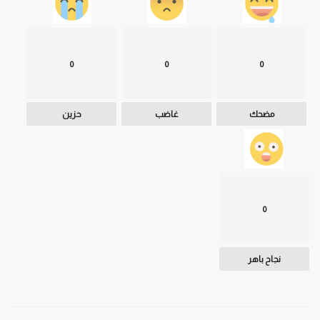
0
0
0
مضحك
غاضب
حزين
0
نجاح باهر