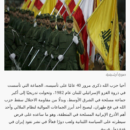
صورة أرشيفية
أحيا حزب الله ذكرى مرور 40 عامًا على تأسيسه، الجماعة التي تأسست
في ذروة الغزو الإسرائيلي للبنان عام 1982، وتحولت تدريجيًا إلى أكبر
جماعة مسلحة في الشرق الأوسط، وبدلًا من مقاومة الاحتلال سقط حزب
الله في فخ طهران، ليصبح أحد أبرز الجماعات الموالية لنظام الملالي وأحد
أهم الأذرع الإيرانية المسلحة في المنطقة، وهو ما ساعده على فرض
سيطرته على السياسة اللبنانية ولعب دورًا فعالًا في نشر نفوذ إيران في
عدة دول عربية.