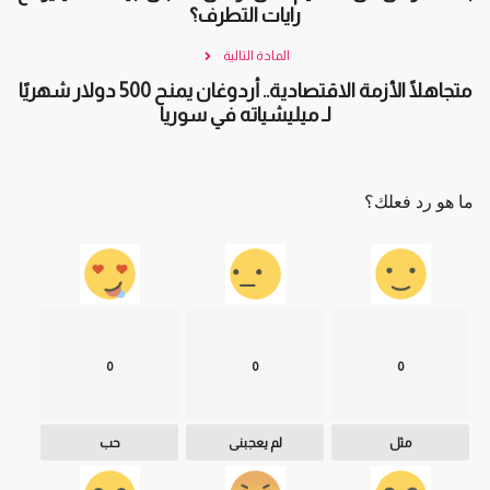
رايات التطرف؟
المادة التالية
متجاهلًا الأزمة الاقتصادية.. أردوغان يمنح 500 دولار شهريًا
لـ ميليشياته في سوريا
ما هو رد فعلك؟
0
0
0
مثل
لم يعجبنى
حب