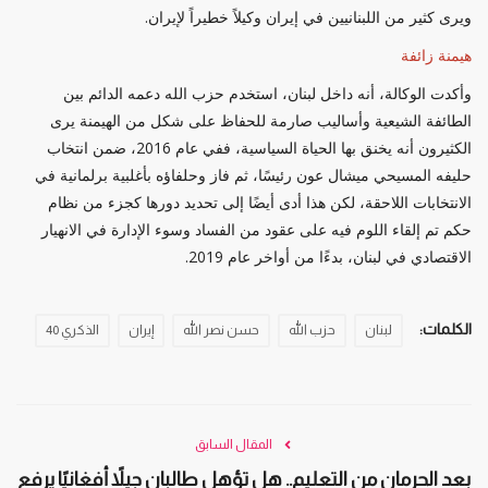
ويرى كثير من اللبنانيين في إيران وكيلاً خطيراً لإيران.
هيمنة زائفة
وأكدت الوكالة، أنه داخل لبنان، استخدم حزب الله دعمه الدائم بين
الطائفة الشيعية وأساليب صارمة للحفاظ على شكل من الهيمنة يرى
الكثيرون أنه يخنق بها الحياة السياسية، ففي عام 2016، ضمن انتخاب
حليفه المسيحي ميشال عون رئيسًا، ثم فاز وحلفاؤه بأغلبية برلمانية في
الانتخابات اللاحقة، لكن هذا أدى أيضًا إلى تحديد دورها كجزء من نظام
حكم تم إلقاء اللوم فيه على عقود من الفساد وسوء الإدارة في الانهيار
الاقتصادي في لبنان، بدءًا من أواخر عام 2019.
الكلمات:
لبنان
حزب الله
حسن نصر الله
إيران
الذكري 40
المقال السابق
بعد الحرمان من التعليم.. هل تؤهل طالبان جيلاً أفغانيًا يرفع