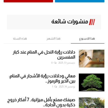
منشورات شائعة
هذا الاسبوع
هذا الشهر
هذه السنة
دلالات رؤية النحل في المنام عند كبار
المفسرين
ديسمبر 13, 2025
0
معاني ودلالات رؤية الأشجار في المنام:
بين الخير والرموز...
نوفمبر 14, 2025
1
صيفك ممتع بأقل ميزانية.. 7 أفكار خروج
ذكية بدون الحاجة...