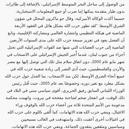
من الوصول إلى ساحل البحر المتوسط الإسرائيلي، بالإضافة إلى طائرات
بدون طيار متقدمة يمكنها إما ضرب أو جمع المعلومات الاستخبارية،
حسبما أكدت الوكالة الأميركية، وقال جو ماكرون المحلل في شؤون
الشرق الأوسط: "لقد تطور حزب الله بشكل هائل في العقود الأربعة
الماضية في هيكله التنظيمي وانتشاره العالمي ومشاركته الإقليمية، وتابع
أن الفضل يعود في تعزيز سمعة حزب الله على مدى السنوات الأربعين
الماضية إلى حرب العصابات التي شنها ضد القوات الإسرائيلية التي تحتل
أجزاء من جنوب لبنان، عندما أُجبر الجيش الإسرائيلي على الانسحاب في
شهر مايو عام 2000، دون اتفاق سلام مثل تلك التي توصل إليها مع مصر
والأردن والفلسطينيين، حيث أدى النصر إلى زيادة شعبية حزب الله في
جميع أنحاء الشرق الأوسط، لكن منذ الانسحاب، نما الجدل حول حزب الله
بشكل مطرد مع تغير دوره، وخصوصًا بعد عام 2005، حيث قُتل رئيس
الوزراء اللبناني السابق رفيق الحريري، أقوى سياسي سني في البلاد في
ذلك الوقت، في انفجار ضخم لشاحنة مفخخة في بيروت، واتهمت محكمة
مدعومة من الأمم المتحدة ثلاثة من أعضاء حزب الله بالوقوف وراء
الاغتيال، وينفي حزب الله هذه الاتهامات، كما أُلقي باللوم على حزب الله
في اغتيالات أخرى أعقبت ذلك، واستهدفت في الغالب مسيحيين
وسياسيين ومثقفين ينتقدون الجماعة، وينفي حزب الله هذه الاتهامات،