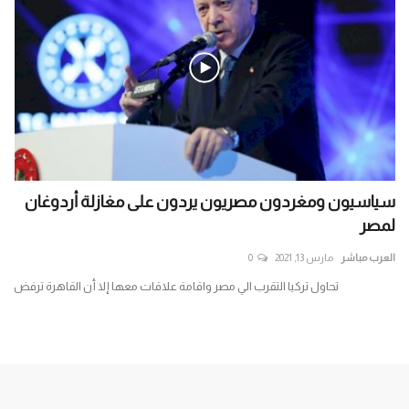
سياسيون ومغردون مصريون يردون على مغازلة أردوغان
ال
لمصر
الش
العرب مباشر
مارس 13, 2021
0
الع
له
تحاول تركيا التقرب الي مصر واقامة علاقات معها إلا أن القاهرة ترفض