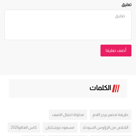
تعليق
أضف تعليقا
الكلمات
طريقة تحضير برجر اللحم
محاولة اغتيال الضيف
التخلص من الرؤوس السوداء
مسعود بيزشكيان
كاس العالم2026