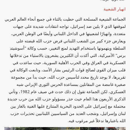
انهيار الشعبية
الجماعة الشيعية المسلحة التي حظيت بالثناء في جميع أنحاء العالم العربي
لموقفها الذي لا يلين ضد إسرائيل، تواجه انتقادات شديدة على جبهات
متعددة، وانهيارًا لشعبيتها في الداخل اللبناني وأيضًا في الوطن العربي،
ويعارض جزء كبير من الشعب اللبناني فرض حزب الله قبضته على
السلطة ويتهمونها باستخدام التهديد لمنع التغيير، حسب وكالة "أسوشيتد
برس" الأميركية، التي أكدت أن الكثيرين يشعرون بالاستياء من تدخلاتها
العسكرية في العراق وفي الحرب الأهلية السورية، حيث ساعدت في
قلب ميزان القوى لصالح قوات الرئيس بشار الأسد، وتابعت الوكالة في
تقريرها، لا يوجد تاريخ محدد لتأسيس حزب الله، حيث بدأ من مجموعة
صغيرة غامضة من المقاتلين بمساعدة الحرس الثوري الإيراني شبه
العسكري، لكن الجماعة تقول إن ذلك حدث في صيف عام 1982، وتأتي
الذكرى الأربعون هذا العام حيث حذر مسؤولو حزب الله من حرب جديدة
محتملة مع إسرائيل على الحدود البحرية المتنازع عليها الغنية بالغاز بين
لبنان وإسرائيل، وشجب العديد من السياسيين اللبنانيين تحذيرات حزب
الله باعتبارها تدخلاً غير مرغوب فيه.