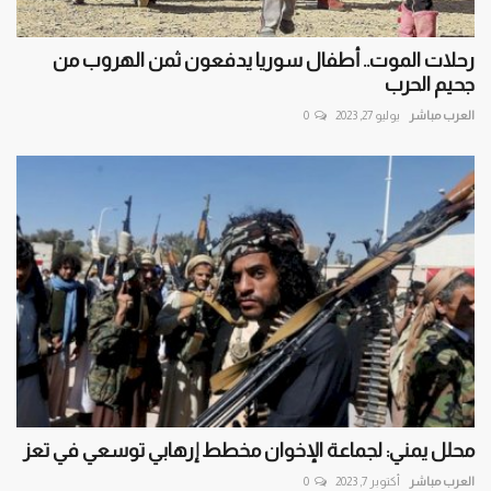
رحلات الموت.. أطفال سوريا يدفعون ثمن الهروب من
جحيم الحرب
العرب مباشر
يوليو 27, 2023
0
محلل يمني: لجماعة الإخوان مخطط إرهابي توسعي في تعز
العرب مباشر
أكتوبر 7, 2023
0