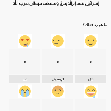
إسرائيل تنفذ إنزالاً بحريًا وتختطف قبطان بحزب الله
ما هو رد فعلك؟
0
0
0
مثل
لم يعجبنى
حب