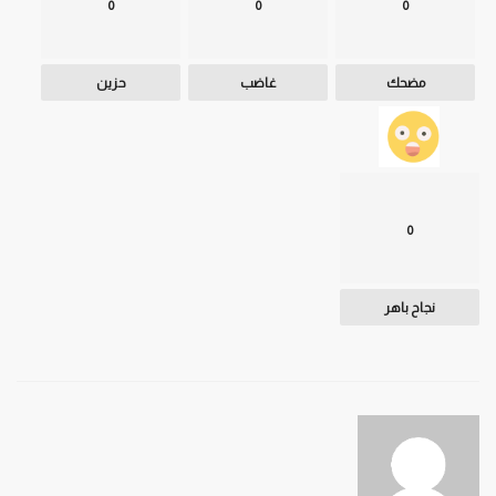
0
0
0
مضحك
غاضب
حزين
0
نجاح باهر