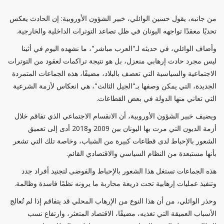
من جانبه، يقول حسين الوائلي، خبير الشؤون الأوروبية: إن الحادث يعكس
تحديًا معقدًا تواجهه اليونان في ظل تصاعد التوترات الداخلية والخارجية.
وأضاف الوائلي، في حديثه لـ"العرب مباشر"، ما نشهده اليوم في أثينا
ليس مجرد حادث إرهابي منعزل، بل هو نتيجة تراكمات لعقود من التوترات
الاجتماعية والسياسية التي تعصف بالبلاد، مضيفًا، هذه الجماعات المتمردة
الجديدة، التي يمكن وصفها بـ"الجيل الثالث"، هي انعكاس لأزمة الشرعية
التي تعاني منها الدولة في بعض القطاعات.
ويضيف خبير الشؤون الأوروبية، أن الانقسام الاجتماعي الذي تفاقم خلال
أزمة الديون التي مرت بها اليونان بين 2009 و2018 أدى إلى تعميق
الشعور بالإحباط لدى قطاعات كبيرة من الشباب، وخاصة تلك التي تشعر
بأنها مستبعدة من النظام السياسي والاقتصادي القائم.
هذه الجماعات تستغل هذا الشعور بالإحباط والفوضى لتجنيد أفراد جدد
وتنفيذ عمليات إرهابية تحت ذريعة محاربة ما يرونه نظمًا فاسدة وظالمة.
وحذر الوائلي، من أن هذا النوع من الإرهاب المحلي قد يتفاقم إذا لم تُعالج
الأسباب العميقة التي تغذيه، مضيفًا، الاقتصاد المتعثر، وارتفاع نسب