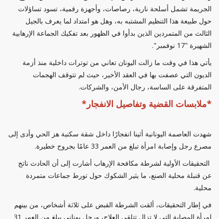
الجريمة تشمل أسلحة نارية، رصاصات، وأجهزة رقمية، تسود تساؤلات
حول طبيعة هذا التنظيم المشتبه به، وهل هو امتداد لما يعرف بالجيل
الثالث من المتمردين الذين بدأوا في الظهور بعد تفكيك الجماعة الإرهابية
الشهيرة "17 نوفمبر".
يأتي هذا في وقت ما زالت اليونان تعاني من توترات داخلية منذ أزمة
الديون التي عصفت بها في العقد الأخير، حيث لم تتوقف الهجمات
المتفرقة على الساسة، رجال الأمن، والشركات.
*ملابسات القضية وتفاصيل الانفجار*
شهدت العاصمة اليونانية أثينا انفجارًا داخل شقة سكنية هز الحي وأدى إلى
مصرع رجل وإصابة امرأة تبلغ من العمر 33 عامًا بجروح خطيرة.
التحقيقات الأولية لشرطة مكافحة الإرهاب أشارت إلى أن الحادث ناتج
عن قنبلة محلية الصنع، ما يثير الشكوك حول تورط جماعات متمردة
محلية.
في إطار التحقيقات، ألقت الشرطة القبض على ثلاثة أشخاص، من بينهم
امرأة المصابة التي لا تزال تتلقى العلاج، ورجل يوناني يبلغ من العمر 31