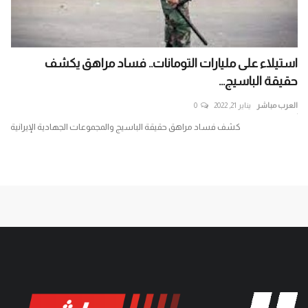
استيلاء على مليارات التومانات.. فساد مراهق يكشف
حكي
حقيقة الباسيج...
الذ
العرب مباشر
يناير 21, 2022
0
الع
ير
كشف فساد مراهق حقيقة الباسيج والمجموعات الجهادية الإيرانية
حكي
باغت