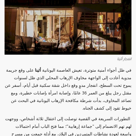
انفجار أثينا
في ظل أجواء أمنية متوترة، تعيش العاصمة اليونانية
أثينا
على وقع جريمة
مدوية أعادت إلى الواجهة مخاوف الإرهاب المحلي الذي ظل لسنوات
يموج تحت السطح، انفجار مدوٍ وقع داخل شقة سكنية قبل أيام، أسفر عن
مقتل رجل يبلغ من العمر 36 عامًا، وإصابة امرأة بإصابات خطيرة، ومع
تصاعد المخاوف، بدأت شرطة مكافحة الإرهاب اليونانية في البحث عن
خيوط تقود إلى كشف الجناه.
التطورات السريعة في القضية توصلت إلى اعتقال ثلاثة أشخاص، ووجهت
لهم تهم الانضمام إلى "جماعة إرهابية"؛ مما فتح الباب أمام احتمالات
واسعة لعودة نشاطات المتمردين في البلاد، مع أدلة جمعت من مسرح