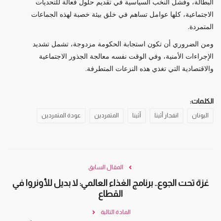
البطالة، وفشل النخب السياسية في تقديم حلول فعالة للتحديات
الاجتماعية، كلها عوامل تساهم في خلق بيئة خصبة لهذه الجماعات
المتمردة.
ومن الضروري أن تكون استجابة الحكومة مزدوجة، تشمل تشديد
الإجراءات الأمنية، وفي الوقت نفسه معالجة الجذور الاجتماعية
والاقتصادية التي تغذي هذه النزعات المتطرفة.
الكلمات:
اليونان
انفجار أثينا
أثينا
المتمردين
عودة المتمردين
المقال السابق
غزة تحت الجوع.. برنامج الغذاء العالمي: لا بديل للأونروا في
القطاع
المادة التالية