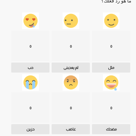
ما هو رد فعلك؟
0
0
0
مثل
لم يعجبنى
حب
0
0
0
مضحك
غاضب
حزين