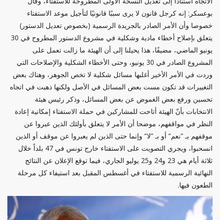
الاتجاه استنادا إلى تعديل النسخة الأولى المطروحة للاستفتاء، وقال
بوعسكر: إنه كرجل قانون لا يرى سببًا قانونيًا لتأجيل موعد الاستفتاء
خصوصا وأن الأمر الصادر بالجريدة الرسمية (بخصوص تعديل الدستور)
يتعلق بإصلاح أخطاء مادية وشكلية في مشروع الدستور المطروح في 30
يونيو الماضي، مضيفًا، هذا يحيلنا إلى أن الهيئة ما زالت تعمل على
المشروع الصادر في 30 يونيو، وحتى الأخطاء الشكلية والإصلاحات التي
وردت في الأمر الأخير أغلبها مسائل شكلية لا تخص الجوهر، وهناك بعض
التغييرات قد تكون مست بعض المسائل في الأصل ولكنها ذهبت في اتجاه
تحسين ورفع بعض الغموض عن بعض المسائل، وذكر رئيس هيئة
الانتخابات بأنّ الهيئة أتاحت للمشاركين في حملة الاستفتاء إمكانية إعادة
النظر في مواقفهم، موضحا أن الأمر لا يتعلق بأولئك الذين عبروا عن
موقفهم بـ ”نعم“ أو بـ ”لا“ وإنما حتى الذين لم يعبروا عن موقف أو الذين
انسحبوا، ويجري التصويت على الاستفتاء خارج تونس في 47 بلداً خلال
ثلاثة أيام هي 23 و24 و25 يوليو الجاري، فيما توقع الإعلان عن النتائج
النهائية الرسمية للاستفتاء في أغسطس المقبل بعد استيفاء كل مرحلة
الطعون فيها.