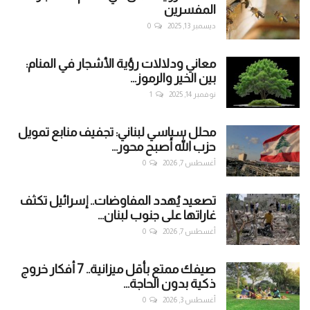
المفسرين
ديسمبر 13, 2025
0
معاني ودلالات رؤية الأشجار في المنام:
بين الخير والرموز...
نوفمبر 14, 2025
1
محلل سياسي لبناني: تجفيف منابع تمويل
حزب الله أصبح محور...
أغسطس 7, 2026
0
تصعيد يُهدد المفاوضات.. إسرائيل تكثف
غاراتها على جنوب لبنان...
أغسطس 7, 2026
0
صيفك ممتع بأقل ميزانية.. 7 أفكار خروج
ذكية بدون الحاجة...
أغسطس 3, 2026
0