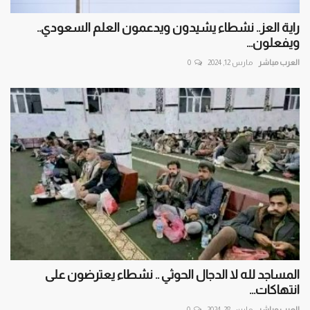
راية العز.. نشطاء يشيدون ويدعمون العلم السعودي..
ويفعلون...
العرب مباشر
مارس 12, 2024
0
المساجد لله لا الدجال الحوثي .. نشطاء يعترضون على
انتهاكات...
العرب مباشر
مارس 28, 2024
0