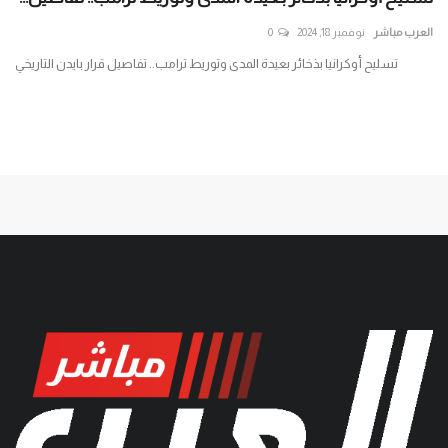
جنو
العرب مباشر
نوفمبر 18, 2024
0
الع
تسليح أوكرانيا بذخائر بعيدة المدى وتوريط ترامب.. تفاصيل قرار بايدن التاريخي
تست
الإر