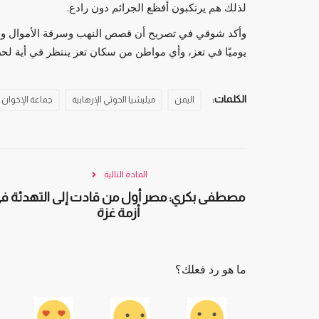
لذلك هم يرتكبون أفظع الجرائم دون رادع.
وأكد شوقي في تصريح أن قصص النهب وسرقة الأموال والا
يوميًا في تعز، وأي مواطن من سكان تعز ينتظر في أية لح
الكلمات:
اليمن
ميليشيا الحوثي الإرهابية
جماعة الإخوان
ماعة الإخوان منظمة
لماذا يريد رئيس الوزراء الإسرائيلي إطالة أ
في غزة.....
المادة التالية
مصطفى بكري: مصر أول من قادت إلى التهدئة ف
العرب مباشر
سبتمبر 4, 2024
0
أزمة غزة
ماعة الإخوان منظمة إرهابية؟
لماذا يريد رئيس الوزراء الإسرائيلي إطالة أمد الحرب في غز
يجيبون
ما هو رد فعلك؟