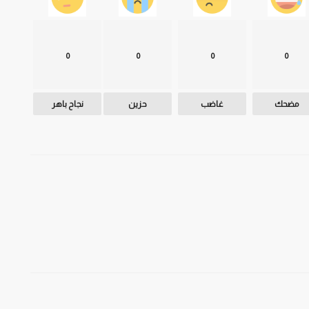
0
0
0
0
مضحك
غاضب
حزين
نجاح باهر