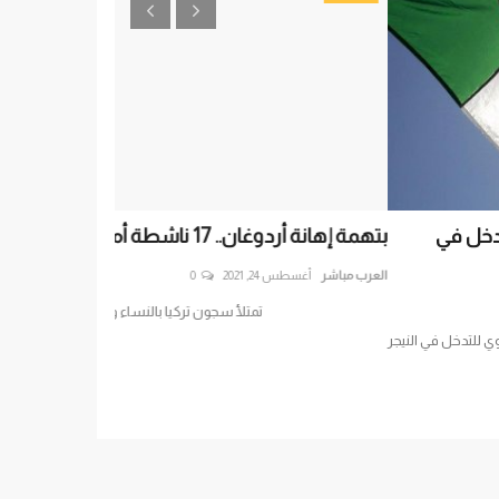
 إهانة أردوغان.. 17 ناشطة أمام القضاء التركي
متجاهلةً أزمات ت
الحقائق...
رب مباشر
أغسطس 24, 2021
0
العرب مباشر
مايو 2, 2020
تمتلأ سجون تركيا بالنساء والتهمة إهانة أردوغان