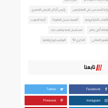
ركيا تتجسس علي المعارضين
رئيس أركان الجيش المصري
لألعاب الاليكترونية
أهمية عسل المانوكا
أزمة الحبوب
لفنانة أيتن عامر
مسلسل لعبة وقلبت بجد
لتغيير المناخي
الذكري 92
البوليساريو إرهابية
تابعنا
Twitter
Facebook
Pinterest
Instagram