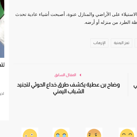
ستيلاء على الأراضي والمنازل عنوة، أصبحت أشياء عادية تحدث
ظة الطرد من منزله أو أرضه.
تعز اليمنية
الإرهاب
مد الحرب
بعد رفض استغلال مجالها الجوي للتدخل في
بتهمة
النيجر.. بوادر أزمة...
المقال السابق
الع
ي
وضاح بن عطية يكشف طرق خداع الحوثي لتجنيد
العرب مباشر
أغسطس 28, 2023
0
الشباب اليمني
ة؟.. محللون
رفضت الجزائر استغلال مجالها الجوي للتدخل في النيجر