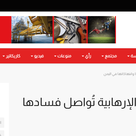
سة
مجتمع
رأي
منوعات
فيديو
كاريكاتير
 وانتهاكاتها في اليمن
إرهابية تُواصل فسادها
ا
ف