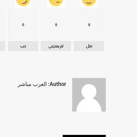
0
0
0
مثل
لم يعجبنى
حب
Author: العرب مباشر