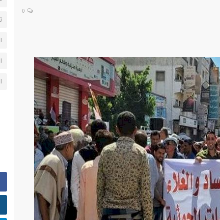
0
ت
ا
ا
ا