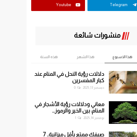
Youtube
Telegram
منشورات شائعة
هذا الاسبوع
هذا الشهر
هذه السنة
دلالات رؤية النحل في المنام عند
كبار المفسرين
ديسمبر 13, 2025
0
معاني ودلالات رؤية الأشجار في
المنام: بين الخير والرموز...
نوفمبر 14, 2025
1
صيفك ممتع بأقل ميزانية.. 7