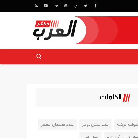
الكلمات
لقوات التركية
فيلم سفن دوجز
علاج هيشان الشعر
وائد زيت الأفوكادو
مول ياس