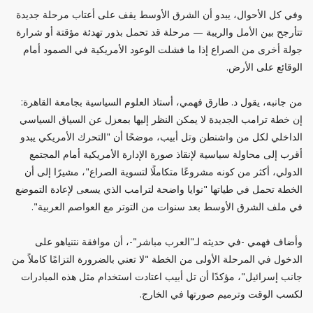
وفي كل الأحوال، يبدو أن الشرق الأوسط يقف على أعتاب مرحلة جديدة
تتأرجح بين الأمل والريبة — مرحلة قد تحمل بذور تهدئة مؤقتة أو شرارة
جولة أخرى من الصراع إذا ما فشلت الوعود الأمريكية في الصمود أمام
الوقائع على الأرض.
من جانبه، يقول د. طارق فهمي، أستاذ العلوم السياسية بجامعة القاهرة:
إن خطة ترامب الجديدة لا يمكن النظر إليها بمعزل عن السياق السياسي
الداخلي لكل من واشنطن وتل أبيب، موضحًا أن "التحرك الأمريكي يبدو
أقرب إلى محاولة سياسية لإنقاذ صورة الإدارة الأمريكية أمام المجتمع
الدولي، أكثر من كونه مشروعًا متكاملًا لتسوية الصراع"، مشيرًا إلى أن
الخطة تحمل في طياتها "نوايا واضحة لترامب الذي يسعى لإعادة التموضع
في ملف الشرق الأوسط بعد سنوات من التوتر مع العواصم العربية".
وأضاف فهمي -في حديثه لـ"العرب مباشر"-، أن موافقة نتنياهو على
الدخول في المرحلة الأولى من الخطة "لا تعني بالضرورة التزامًا كاملاً من
جانب إسرائيل"، مؤكدًا أن تل أبيب اعتادت استخدام مثل هذه المبادرات
لكسب الوقت وترميم صورتها في الخارج.