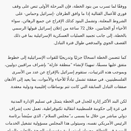
ووفقًا لما تسرب من بنود الخطة، فإن المرحلة الأولى تنص على وقف
فوري للأعمال القتالية إذا ما وافق الطرفان -إسرائيل وحماس- على
الشروط المعلنة، وتشمل البنود كذلك الإفراج عن جميع الرهائن، سواء
الأحياء أو الجثامين، خلال 72 ساعة من إعلان إسرائيل قبولها الرسمي
بالخطة، إلى جانب تجميد العمليات العسكرية الإسرائيلية بما في ذلك
القصف الجوي والمدفعي طوال فترة التبادل.
كما تتضمن الخطة انسحابًا جزئيًا وتدريجيًا للقوات الإسرائيلية إلى خطوط
متفق عليها مسبقًا، تمهيدًا لإنشاء "منطقة عازلة" بإشراف مراقبين دوليين،
وبموجب هذه الترتيبات، ستقوم إسرائيل بالإفراج عن عدد من الأسرى
الفلسطينيين، في صفقة تشمل تبادلًا للأحياء والأموات، بما يعيد إلى الأذهان
صفقات التبادل السابقة التي كانت تتم بوساطات إقليمية ودولية معقدة.
لكن البند الأكثر إثارة للجدل في الخطة يتمثل في تسليم الإدارة المدنية
في غزة إلى حكومة فلسطينية انتقالية تكنوقراطية، تعمل تحت إشراف
دولي مباشر من خلال ما يسمى بـ"مجلس السلام"، الذي سيُنشأ برئاسة
الرئيس الأمريكي نفسه، وسيتولى هذا المجلس مسؤولية تشغيل الخدمات
اليومية في القطاع، وضمان استمرارية مؤسسات الصحة والتعليم والمياه