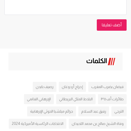
أضف تعليقا
الكلمات
فيضان يضرب المغرب
إحراج أردوغان
رصيف بايدن
طائرات أف ٣٥
البلاط الملكي البريطاني
الإرهابي الغانمي
الترجي
رفيق عبد السلام
جرائم ميلشيا الحوثي الإرهابية
وفاة الشيخ صالح بن محمد اللحيدان
الانتخابات الرئاسية الأميركية 2024