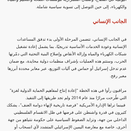
والكهرباء، إلى حين التوصل إلى تسوية سياسية شاملة.
الجانب الإنساني
في الجانب الإنساني، تتضمن المرحلة الأولى بدء تدفق المساعدات
الإنسانية وعودة الخدمات الأساسية تدريجيًا، بما يشمل إعادة تشغيل
شبكات الكهرباء والمياه وإزالة الأنقاض وإصلاح البنية التحتية التي دمّرتها
الحرب، وستتم هذه العمليات بإشراف منظمات دولية محايدة، مع ضمان
عدم تدخل إسرائيل أو حماس في آليات التوزيع، عبر معابر محددة أبرزها
معبر رفح.
مراقبون رأوا في هذه الخطة "إعادة إنتاج لمفاهيم الحماية الدولية لغزة"
التي طُرحت مرارًا منذ عام 2014 ولم تجد طريقها إلى التنفيذ.
فبينما تراها الإدارة الأمريكية "فرصة تاريخية لإنهاء دوامة العنف"، يشكك
كثيرون في قدرة واشنطن على فرضها في ظل الانقسام الفلسطيني
الداخلي من جهة، وتزايد الضغوط السياسية على حكومة نتنياهو من جهة
أخرى، خاصة مع معارضة اليمين الإسرائيلي المتشدد لأي انسحاب أو