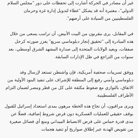
غير أن مصادر في الحركة أشارت إلى تحفظات على دور "مجلس السلام
الدولي"، معتبرة أنه قد يشكل "غطاء لتدويل إدارة غزة وحرمان
الفلسطينيين من السيادة على أرضهم".
في المقابل، يرى مقربون من البيت الأبيض، أن ترامب يسعى من خلال
هذه المبادرة إلى "تحقيق إنجاز دبلوماسي سريع" يعزز صورته كرجل
صفقات، ويعيد الولايات المتحدة إلى صدارة المشهد الشرق أوسطي، بعد
سنوات من التراجع في ظل الإدارات السابقة.
ووفق تسريبات صحفية أمريكية، فإن واشنطن تستعد لإرسال وفد
دبلوماسي وأمني رفيع إلى المنطقة للإشراف على تنفيذ البنود الأولية من
الاتفاق، بالتوازي مع ضغوط مكثفة على كل من قطر ومصر لضمان التزام
الأطراف الفلسطينية.
ويرى مراقبون، أن نجاح هذه الخطة مرهون بمدى استعداد إسرائيل للقبول
بوقف حقيقي للعمليات العسكرية دون فرض شروط إضافية، فضلًا عن
مدى قدرة حماس على فرض الانضباط الميداني ومنع أي فصائل صغيرة
من تقويض الهدنة عبر إطلاق صواريخ أو تنفيذ هجمات.