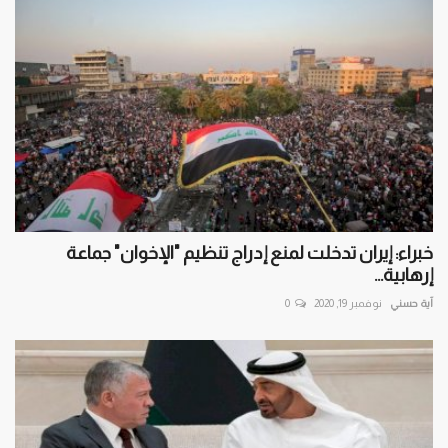
خبراء: إيران تدخلت لمنع إدراج تنظيم "الإخوان" جماعة
إرهابية...
آية حسني
نوفمبر 19, 2020
0