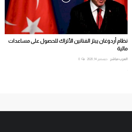
نظام أردوغان يبتز الفنانين الأتراك للحصول على مساعدات
تقا
مالية
الع
العرب مباشر
ديسمبر 14, 2020
0
كشف
الط
ار