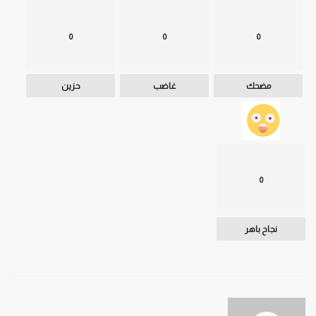
0
0
0
مضحك
غاضب
حزين
0
نجاح باهر