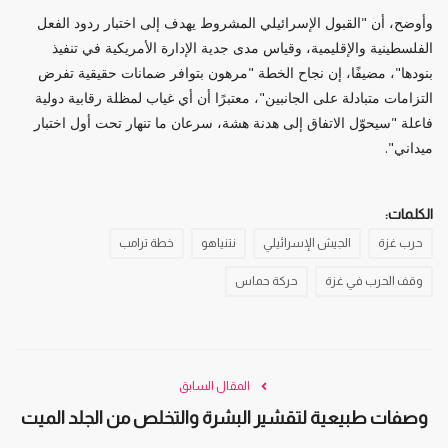
وأوضح، أن "القبول الإسرائيلي المشروط يهدف إلى اختبار ردود الفعل
الفلسطينية والإقليمية، وقياس مدى جدية الإدارة الأمريكية في تنفيذ
بنودها"، مضيفًا، إن نجاح الخطة "مرهون بتوافر ضمانات حقيقية تفرض
التزامات متبادلة على الجانبين"، معتبرًا أن أي غياب لمظلة رقابية دولية
فاعلة "سيحوّل الاتفاق إلى هدنة هشة، سرعان ما تنهار تحت أول اختبار
ميداني".
الكلمات:
حرب غزة
الجيش الإسرائيلي
نتنياهو
خطة ترامب
وقف الحرب في غزة
حركة حماس
المقال السابق
وصفات طبيعية لتقشير البشرة والتخلص من الجلد الميت