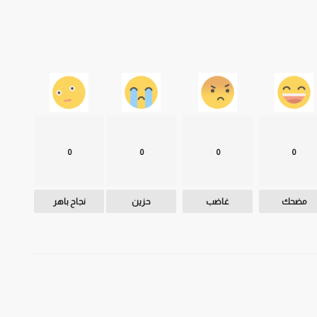
0
0
0
0
مضحك
غاضب
حزين
نجاح باهر