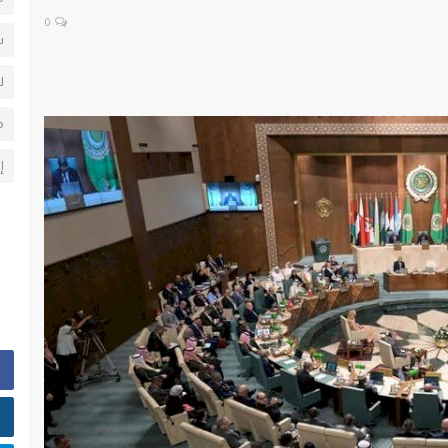
0
س
ل
م
إ