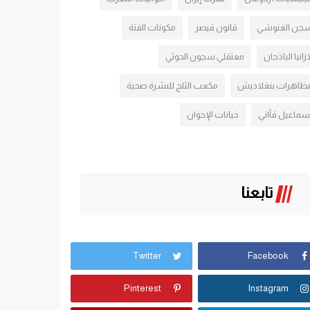
جن الغنوشي
قانون قيصر
مكونات الفتة
ازانيا الباذجان
معتقلي سجون الحوثي
ظاهرات بنغلاديش
مكعب الثلج للبشرة صحية
سماعيل قآاني
خيانات الإخوان
تابعنا
Twitter
Facebook
Pinterest
Instagram