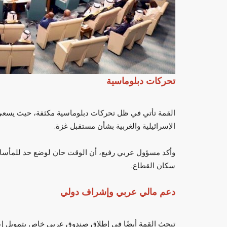
تحركات دبلوماسية
 مسلمة تتولى منصب
وفاة سانجاي كابور.. نحلة تنهي حياة المليار
القمة تأتي في ظل تحركات دبلوماسية مكثفة، حيث يسعى
الهندي وسط...
الإسرائيلية والغربية بشأن مستقبل غزة.
العرب مباشر
يونيو 17, 2025
0
وأكد مسؤول عربي رفيع، أن الوقت حان لوضع حد للمأساة 
لى منصب نائب حاكم في
وفاة سانجاي كابور.. نحلة تنهي حياة الملياردير الهندي 
سكان القطاع.
عالمية
دعم مالي عربي وإشراف دولي
تبحث القمة أيضًا في إطلاق صندوق عربي خاص بتمويل إع