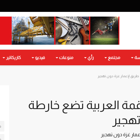
سة
مجتمع
رأي
منوعات
فيديو
كاريكاتير
 طريق لإعمار غزة دون تهجير
قمة العربية تضع خارطة
تهجير
ج
عمار غزة دون تهجير
م