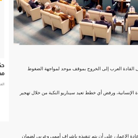
دير
من هو مخلب إخواني وقصة البركة سيتي في
حك
 القادة العرب إلى الخروج بموقف موحد لمواجهة الضغوط
فرنسا؟
مخ
العرب مباشر
يوليو 12, 2025
0
الع
الإنسانية، ورفض أي خطط تعيد سيناريو النكبة من خلال تهجير
وسط صدمة
من هو مخلب إخواني وقصة البركة سيتي في فرنسا؟
ادة الإعمار، على أن يتم تنفيذه بإشراف أممي وعربي لضمان