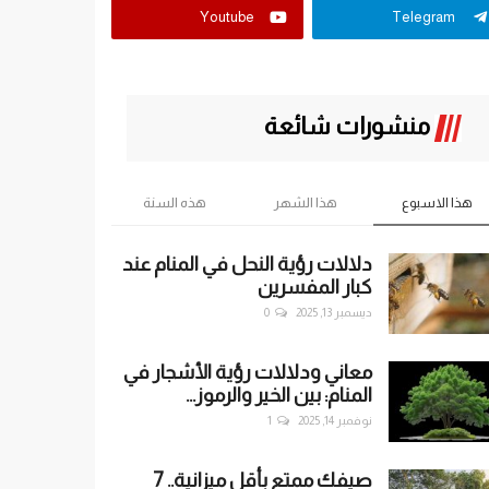
Youtube
Telegram
منشورات شائعة
هذا الاسبوع
هذا الشهر
هذه السنة
دلالات رؤية النحل في المنام عند
كبار المفسرين
ديسمبر 13, 2025
0
معاني ودلالات رؤية الأشجار في
المنام: بين الخير والرموز...
نوفمبر 14, 2025
1
صيفك ممتع بأقل ميزانية.. 7